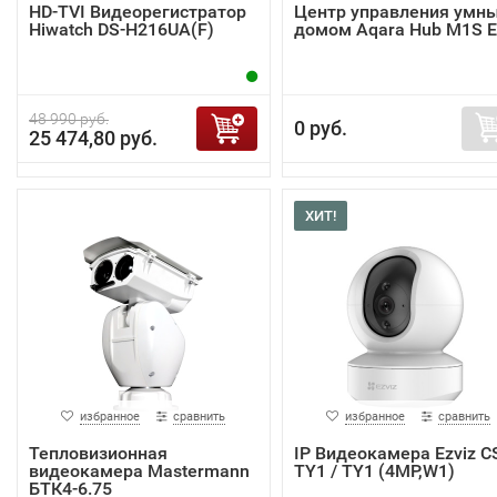
HD-TVI Видеорегистратор
Центр управления умн
Hiwatch DS-H216UA(F)
домом Aqara Hub M1S 
48 990 руб.
0 руб.
25 474,80 руб.
ХИТ!
избранное
сравнить
избранное
сравнить
Тепловизионная
IP Видеокамера Ezviz C
видеокамера Mastermann
TY1 / TY1 (4MP,W1)
БТК4-6.75