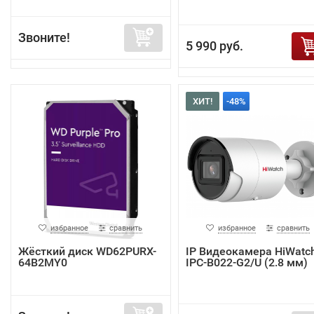
Звоните!
5 990 руб.
ХИТ!
-48%
избранное
сравнить
избранное
сравнить
Жёсткий диск WD62PURX-
IP Видеокамера HiWatc
64B2MY0
IPC-B022-G2/U (2.8 мм)