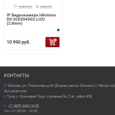
избранное
сравнить
IP Видеокамера Hikvision
DS-2CD2043G2-LI2U
(2.8mm)
10 990 руб.
КОНТАКТЫ
Москва, ул. Плеханова д.4А (Бизнес-центр «Юникон»). Метро «
Энтузиастов»
г. Тула, с. Осиновая Гора, строение 3а, 2 эт., офис 436
+7 (499) 444-14-30
Пн—Пт 09:00—18:00