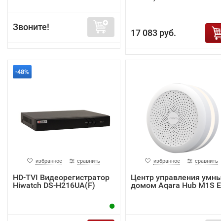
Звоните!
17 083 руб.
-48%
избранное
сравнить
избранное
сравнить
HD-TVI Видеорегистратор
Центр управления умн
Hiwatch DS-H216UA(F)
домом Aqara Hub M1S 