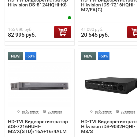
Hikvision DS-8124HQHI-K8
Hikvision iDS-7216HQHI-
M2/FA(C)
165 990 руб.
41 090 руб.
82 995 руб.
20 545 руб.
NEW!
-50%
NEW!
-50%
избранное
сравнить
избранное
сравнить
HD-TVI Видеорегистратор
HD-TVI Видеорегистрат
iDS-7216HUHI-
Hikvision iDS-9032HQHI-
M2/X(STD)/16A+16/4ALM
M8/S