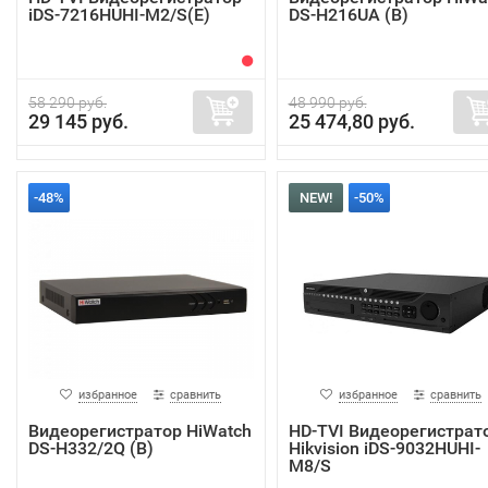
iDS-7216HUHI-M2/S(E)
DS-H216UA (B)
58 290 руб.
48 990 руб.
29 145 руб.
25 474,80 руб.
-48%
NEW!
-50%
избранное
сравнить
избранное
сравнить
Видеорегистратор HiWatch
HD-TVI Видеорегистрат
DS-H332/2Q (B)
Hikvision iDS-9032HUHI-
M8/S