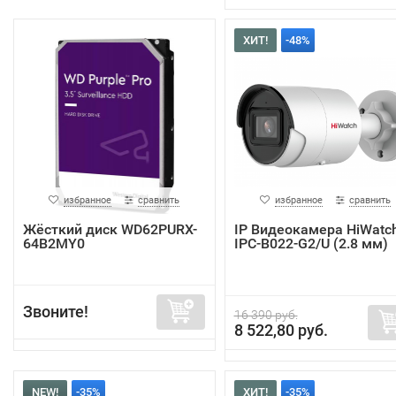
ХИТ!
-48%
избранное
сравнить
избранное
сравнить
Жёсткий диск WD62PURX-
IP Видеокамера HiWatc
64B2MY0
IPC-B022-G2/U (2.8 мм)
Звоните!
16 390 руб.
8 522,80 руб.
NEW!
-35%
ХИТ!
-35%