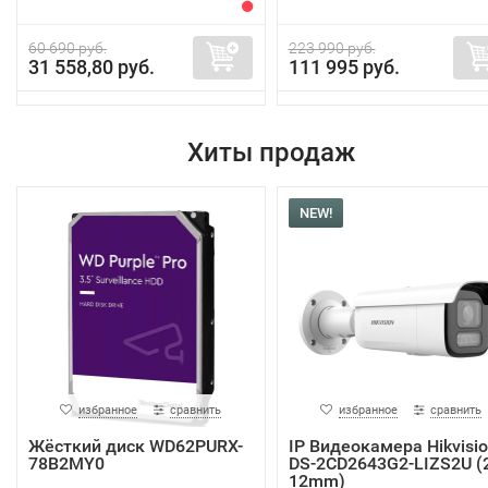
60 690 руб.
223 990 руб.
31 558,80 руб.
111 995 руб.
Хиты продаж
NEW!
избранное
сравнить
избранное
сравнить
Жёсткий диск WD62PURX-
IP Видеокамера Hikvisi
78B2MY0
DS-2CD2643G2-LIZS2U (2
12mm)