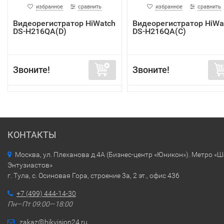
избранное
сравнить
избранное
сравнить
Видеорегистратор HiWatch
Видеорегистратор HiWa
DS-H216QA(D)
DS-H216QA(C)
Звоните!
Звоните!
КОНТАКТЫ
Москва, ул. Плеханова д.4А (Бизнес-центр «Юникон»). Метро «
Энтузиастов»
г. Тула, с. Осиновая Гора, строение 3а, 2 эт., офис 436
+7 (499) 444-14-30
Пн—Пт 09:00—18:00
zakaz@hikvision24.ru