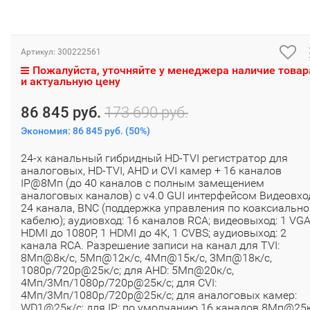
Артикул:
300222561
Пожалуйста, уточняйте у менеджера наличие товар
и актуальную цену
86 845 руб.
173 690 руб.
Экономия:
86 845 руб.
(
50%
)
24-х канальный гибридный HD-TVI регистратор для
аналоговых, HD-TVI, AHD и CVI камер + 16 каналов
IP@8Мп (до 40 каналов с полным замещением
аналоговых каналов) с v4.0 GUI интерфейсом Видеовхо
24 канала, BNC (поддержка управления по коаксиальн
кабелю); аудиовход: 16 каналов RCA; видеовыход: 1 VG
HDMI до 1080Р, 1 HDMI до 4К, 1 CVBS; аудиовыход: 2
канала RCA. Разрешение записи на канал для TVI:
8Мп@8к/с, 5Мп@12к/с, 4Мп@15к/с, 3Мп@18к/с,
1080p/720p@25к/с; для AHD: 5Мп@20к/с,
4Мп/3Мп/1080p/720p@25к/с; для CVI:
4Мп/3Мп/1080p/720p@25к/с; для аналоговых камер:
WD1@25к/с; для IP: по умолчанию 16 каналов 8Мп@25