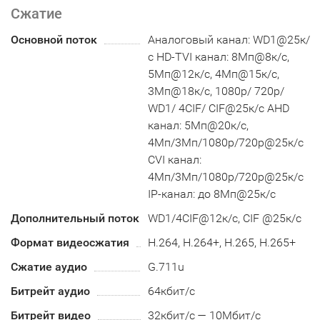
Сжатие
Основной поток
Аналоговый канал: WD1@25к/
с HD-TVI канал: 8Мп@8к/с,
5Мп@12к/с, 4Мп@15к/c,
3Мп@18к/c, 1080p/ 720p/
WD1/ 4CIF/ CIF@25к/c AHD
канал: 5Мп@20к/с,
4Мп/3Мп/1080p/720p@25к/с
CVI канал:
4Мп/3Мп/1080p/720p@25к/с
IP-канал: до 8Мп@25к/с
Дополнительный поток
WD1/4CIF@12к/с, CIF @25к/с
Формат видеосжатия
H.264, H.264+, H.265, H.265+
Сжатие аудио
G.711u
Битрейт аудио
64кбит/с
Битрейт видео
32кбит/с — 10Мбит/с