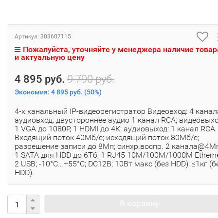
Артикул:
303607115
Пожалуйста, уточняйте у менеджера наличие товар
и актуальную цену
4 895 руб.
9 790 руб.
Экономия:
4 895 руб.
(
50%
)
4-х канальный IP-видеорегистратор Видеовход: 4 канал
аудиовход: двустороннее аудио 1 канал RCA; видеовыхо
1 VGA до 1080Р, 1 HDMI до 4К; аудиовыход: 1 канал RCA.
Входящий поток 40Мб/с; исходящий поток 80Мб/с;
разрешение записи до 8Мп; синхр.воспр. 2 канала@4Мп
1 SATA для HDD до 6Тб; 1 RJ45 10M/100M/1000M Etherne
2 USB; -10°C...+55°C; DC12В; 10Вт макс (без HDD), ≤1кг (б
HDD).
В корзину