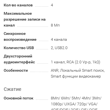
Кол-во каналов
4
Максимальное
разрешение записи на
канал
8 Мп
Синхронное
воспроизведение
4 канала
Количество USB
2, USB2.0
Двухсторонний
аудиоинтерфейс
1 канал, RCA (2.0 Vp-p, 1kΩ)
Особенности
ANR, Локальный Smart поиск,
Smart функции видеокамер
Сжатие
Основной поток
8Мп/ 6Мп/ 5Мп/ 4Мп/ 3Мп/
1080p/ UXGA/ 720p/ VGA/
4CIF/DCIF/ 2CIF/ CIF/ QCIF