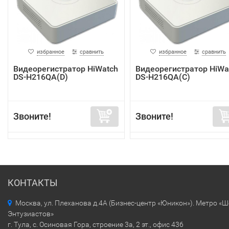
избранное
сравнить
избранное
сравнить
Видеорегистратор HiWatch
Видеорегистратор HiWa
DS-H216QA(D)
DS-H216QA(C)
Звоните!
Звоните!
КОНТАКТЫ
Москва, ул. Плеханова д.4А (Бизнес-центр «Юникон»). Метро «
Энтузиастов»
г. Тула, с. Осиновая Гора, строение 3а, 2 эт., офис 436