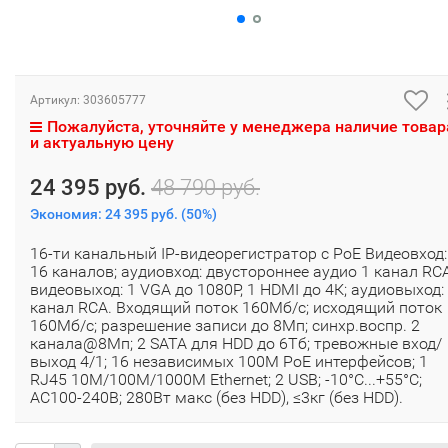
Артикул:
303605777
Пожалуйста, уточняйте у менеджера наличие товар
и актуальную цену
24 395 руб.
48 790 руб.
Экономия:
24 395 руб.
(
50%
)
16-ти канальный IP-видеорегистратор с PoE Видеовход:
16 каналов; аудиовход: двустороннее аудио 1 канал RCA
видеовыход: 1 VGA до 1080Р, 1 HDMI до 4К; аудиовыход:
канал RCA. Входящий поток 160Мб/с; исходящий поток
160Мб/с; разрешение записи до 8Мп; синхр.воспр. 2
канала@8Мп; 2 SATA для HDD до 6Тб; тревожные вход/
выход 4/1; 16 независимых 100M PoE интерфейсов; 1
RJ45 10M/100M/1000М Ethernet; 2 USB; -10°C...+55°C;
AC100-240В; 280Вт макс (без HDD), ≤3кг (без HDD).