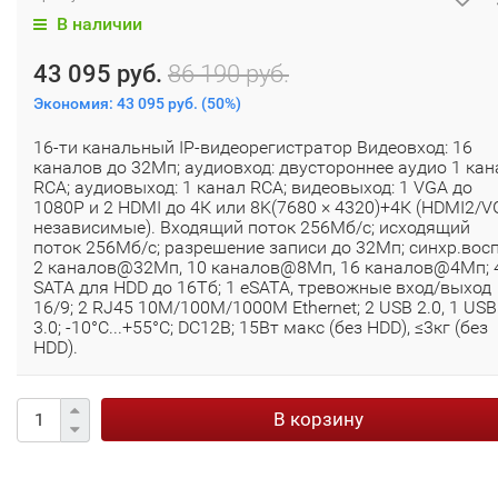
В наличии
43 095 руб.
86 190 руб.
Экономия:
43 095 руб.
(
50%
)
16-ти канальный IP-видеорегистратор Видеовход: 16
каналов до 32Мп; аудиовход: двустороннее аудио 1 кан
RCA; аудиовыход: 1 канал RCA; видеовыход: 1 VGA до
1080Р и 2 HDMI до 4К или 8K(7680 × 4320)+4К (HDMI2/V
независимые). Входящий поток 256Мб/с; исходящий
поток 256Мб/с; разрешение записи до 32Мп; синхр.восп
2 каналов@32Мп, 10 каналов@8Мп, 16 каналов@4Мп; 
SATA для HDD до 16Тб; 1 eSATA, тревожные вход/выход
16/9; 2 RJ45 10M/100M/1000M Ethernet; 2 USB 2.0, 1 USB
3.0; -10°C...+55°C; DC12В; 15Вт макс (без HDD), ≤3кг (без
HDD).
В корзину