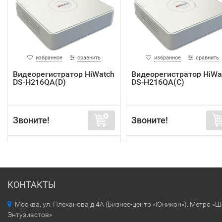
избранное
сравнить
избранное
сравнить
Видеорегистратор HiWatch
Видеорегистратор HiWa
DS-H216QA(D)
DS-H216QA(C)
Звоните!
Звоните!
КОНТАКТЫ
Москва, ул. Плеханова д.4А (Бизнес-центр «Юникон»). Метро «
Энтузиастов»