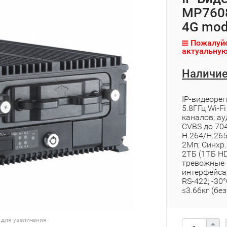
MP7608
4G mod
Пожалуйс
актуальную
Наличие
IP-видеоре
5.8ГГц Wi-F
каналов; ау
CVBS до 704
H.264/H.265
2Мп; Синхр.
2ТБ (1ТБ HD
тревожные 
интерфейса;
RS-422; -30
≤3.66кг (без
 для увеличения