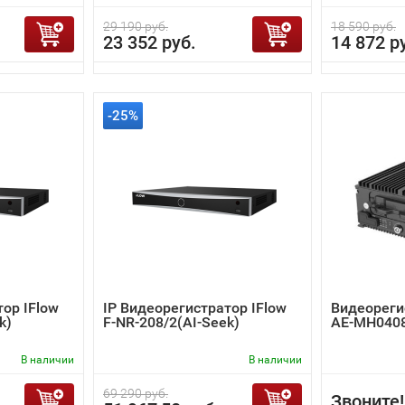
29 190 руб.
18 590 руб.
23 352 руб.
14 872 р
-25%
тор IFlow
IP Видеорегистратор IFlow
Видеорегис
k)
F-NR-208/2(AI-Seek)
AE-MH0408
В наличии
В наличии
69 290 руб.
Звоните!