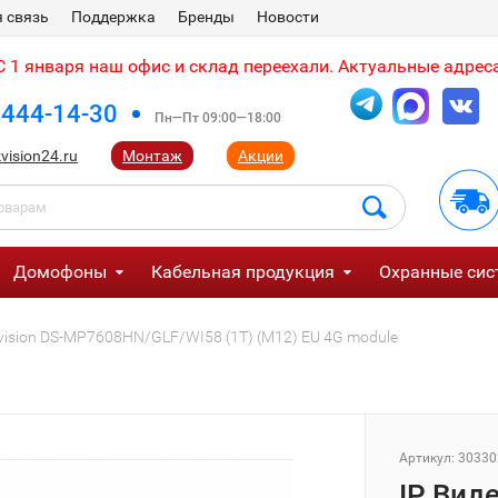
 связь
Поддержка
Бренды
Новости
 1 января наш офис и склад переехали. Актуальные адреса
 444-14-30
Пн—Пт 09:00—18:00
vision24.ru
Монтаж
Акции
Домофоны
Кабельная продукция
Охранные сис
vision DS-MP7608HN/GLF/WI58 (1T) (M12) EU 4G module
Артикул:
30330
IP Вид