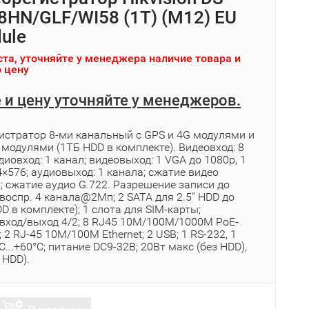
HN/GLF/WI58 (1T) (M12) EU
ule
та, уточняйте у менеджера наличие товара и
 цену
 и цену уточняйте у менеджеров.
гистратор 8-ми канальный с GPS и 4G модулями и
i модулями (1ТБ HDD в комплекте). Видеовход: 8
диовход: 1 канал; видеовыход: 1 VGA до 1080р, 1
×576; аудиовыход: 1 канала; сжатие видео
; сжатие аудио G.722. Разрешение записи до
воспр. 4 канала@2Мп; 2 SATA для 2.5” HDD до
D в комплекте); 1 слота для SIM-карты;
вход/выход 4/2; 8 RJ45 10M/100M/1000M PoE-
 2 RJ-45 10M/100M Ethernet; 2 USB; 1 RS-232, 1
°C...+60°C; питание DC9-32В; 20Вт макс (без HDD),
 HDD).