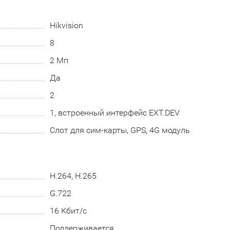
Hikvision
8
2 Мп
Да
2
1, встроенный интерфейс EXT.DEV
Слот для сим-карты, GPS, 4G модуль
H.264, H.265
G.722
16 Кбит/с
Поддерживается