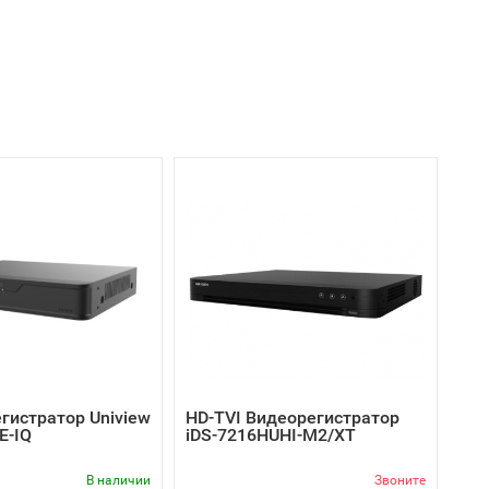
гистратор Uniview
HD-TVI Видеорегистратор
E-IQ
iDS-7216HUHI-M2/XT
В наличии
Звоните