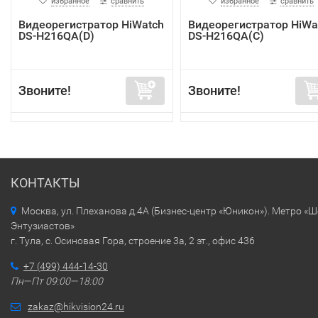
избранное
сравнить
избранное
сравнить
Видеорегистратор HiWatch
Видеорегистратор HiWa
DS-H216QA(D)
DS-H216QA(C)
Звоните!
Звоните!
КОНТАКТЫ
Москва, ул. Плеханова д.4А (Бизнес-центр «Юникон»). Метро «
Энтузиастов»
г. Тула, с. Осиновая Гора, строение 3а, 2 эт., офис 436
+7 (499) 444-14-30
Пн—Пт 09:00—18:00
zakaz@hikvision24.ru