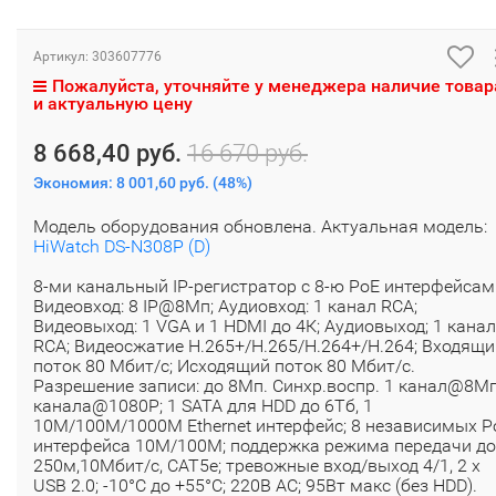
Артикул:
303607776
Пожалуйста, уточняйте у менеджера наличие товар
и актуальную цену
8 668,40 руб.
16 670 руб.
Экономия:
8 001,60 руб.
(
48%
)
Модель оборудования обновлена. Актуальная модель:
HiWatch DS-N308P (D)
8-ми канальный IP-регистратор c 8-ю PoE интерфейсам
Видеовход: 8 IP@8Мп; Аудиовход: 1 канал RCA;
Видеовыход: 1 VGA и 1 HDMI до 4К; Аудиовыход; 1 канал
RCA; Видеосжатие H.265+/H.265/H.264+/H.264; Входящи
поток 80 Мбит/с; Исходящий поток 80 Мбит/с.
Разрешение записи: до 8Мп. Синхр.воспр. 1 канал@8Мп
канала@1080P; 1 SATA для HDD до 6Тб, 1
10M/100M/1000M Ethernet интерфейс; 8 независимых P
интерфейса 10M/100M; поддержка режима передачи до
250м,10Мбит/с, CAT5e; тревожные вход/выход 4/1, 2 х
USB 2.0; -10°C до +55°C; 220В АC; 95Вт макс (без HDD).