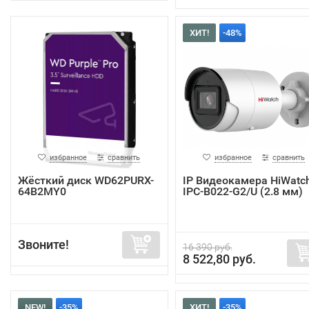
ХИТ!
-48%
избранное
сравнить
избранное
сравнить
Жёсткий диск WD62PURX-
IP Видеокамера HiWatc
64B2MY0
IPC-B022-G2/U (2.8 мм)
Звоните!
16 390 руб.
8 522,80 руб.
NEW!
-35%
ХИТ!
-35%