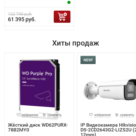
122 790 руб.
61 395 руб.
Хиты продаж
NEW!
избранное
сравнить
избранное
сравнить
Жёсткий диск WD62PURX-
IP Видеокамера Hikvisi
78B2MY0
DS-2CD2643G2-LIZS2U (2
12mm)