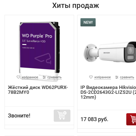
Хиты продаж
NEW!
избранное
сравнить
избранное
сравнить
Жёсткий диск WD62PURX-
IP Видеокамера Hikvisi
78B2MY0
DS-2CD2643G2-LIZS2U (2
12mm)
Звоните!
17 083 руб.