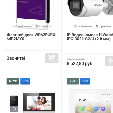
избранное
сравнить
избранное
сравнить
Жёсткий диск WD62PURX-
IP Видеокамера HiWatc
64B2MY0
IPC-B022-G2/U (2.8 мм)
Звоните!
16 390 руб.
8 522,80 руб.
NEW!
-35%
ХИТ!
-35%