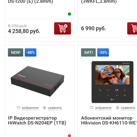
DS-I200 (E) (2.8mm)
(3WKFL,2.8mm)
8 190 руб.
6 990 руб.
4 258,80 руб.
NEW!
-48%
ХИТ!
-35%
избранное
сравнить
избранное
сравнить
IP Видеорегистратор
Абонентский монитор
HiWatch DS-N204EP (1TB)
Hikvision DS-KH6110-WE