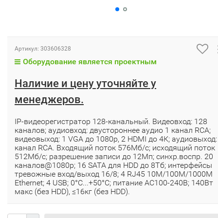
Артикул:
303606328
Оборудование является проектным
Наличие и цену уточняйте у
менеджеров.
IP-видеорегистратор 128-канальный. Видеовход: 128
каналов; аудиовход: двустороннее аудио 1 канал RCA;
видеовыход: 1 VGA до 1080р, 2 HDMI до 4К; аудиовыход:
канал RCA. Входящий поток 576Мб/с; исходящий поток
512Мб/с; разрешение записи до 12Мп; синхр.воспр. 20
каналов@1080р; 16 SATA для HDD до 8Тб; интерфейсы
тревожные вход/выход 16/8; 4 RJ45 10M/100M/1000M
Ethernet; 4 USB; 0°C...+50°C; питание АC100-240В; 140Вт
макс (без HDD), ≤16кг (без HDD).