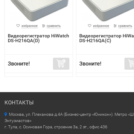
избранное
сравнить
избранное
сравнить
Видеорегистратор HiWatch
Видеорегистратор HiWa
DS-H216QA(D)
DS-H216QA(C)
Звоните!
Звоните!
КОНТАКТЫ
Москва, ул. Плеханова д.4А (Бизнес-центр «Юникон»). Метро «
Энтузиастов»
г. Тула, с. Осиновая Гора, строение 3а, 2 эт., офис 436