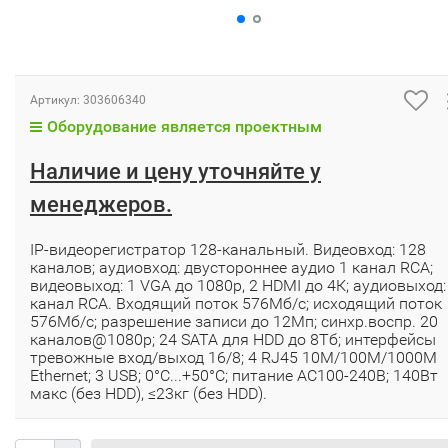
Артикул:
303606340
Оборудование является проектным
Наличие и цену уточняйте у
менеджеров.
IP-видеорегистратор 128-канальный. Видеовход: 128
каналов; аудиовход: двустороннее аудио 1 канал RCA;
видеовыход: 1 VGA до 1080р, 2 HDMI до 4К; аудиовыход:
канал RCA. Входящий поток 576Мб/с; исходящий поток
576Мб/с; разрешение записи до 12Мп; синхр.воспр. 20
каналов@1080р; 24 SATA для HDD до 8Тб; интерфейсы
тревожные вход/выход 16/8; 4 RJ45 10M/100M/1000M
Ethernet; 3 USB; 0°C...+50°C; питание АC100-240В; 140Вт
макс (без HDD), ≤23кг (без HDD).