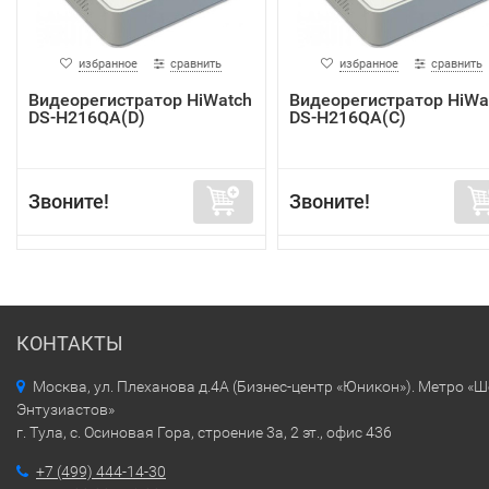
избранное
сравнить
избранное
сравнить
Видеорегистратор HiWatch
Видеорегистратор HiWa
DS-H216QA(D)
DS-H216QA(C)
Звоните!
Звоните!
КОНТАКТЫ
Москва, ул. Плеханова д.4А (Бизнес-центр «Юникон»). Метро «
Энтузиастов»
г. Тула, с. Осиновая Гора, строение 3а, 2 эт., офис 436
+7 (499) 444-14-30