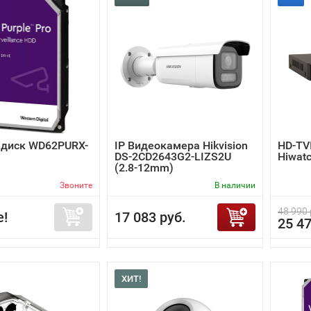
 диск WD62PURX-
IP Видеокамера Hikvision
HD-TV
DS-2CD2643G2-LIZS2U
Hiwat
(2.8-12mm)
Звоните
В наличии
48 990 
е!
17 083 руб.
25 47
ХИТ!