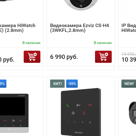
камера HiWatch
Видеокамера Ezviz CS-H4
IP Ви
(E) (2.8mm)
(3WKFL,2.8mm)
HiWat
В наличии
В наличии
19 990 
6 990 руб.
0 руб.
10 39
35%
ХИТ!
-35%
NEW!