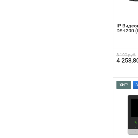
IP Видео
DS-I200 
8 190 руб.
4 258,8
ХИТ!
-