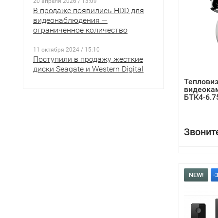
20 апреля 2026 / 13:09
В продаже появились HDD для
видеонаблюдения —
ограниченное количество
11 октября 2024 / 15:10
Поступили в продажу жесткие
диски Seagate и Western Digital
Теплови
видеока
БТК4-6.7
Звонит
NEW!
-