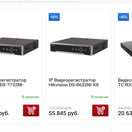
-50%
-40%
регистратор
IP Видеорегистратор
Видео
 DS-7732NI-
Hikvision DS-8632NI-K8
TC-R32
В наличии
В наличии
.
111 690 руб.
34 390 
руб.
55 845 руб.
20 63