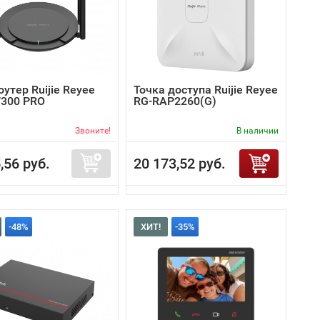
роутер Ruijie Reyee
Точка доступа Ruijie Reyee
300 PRO
RG-RAP2260(G)
Звоните!
В наличии
,56 руб.
20 173,52 руб.
-48%
ХИТ!
-35%