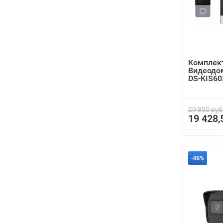
Комплект
Видеодом
DS-KIS60
29 890 руб
19 428,
-48%