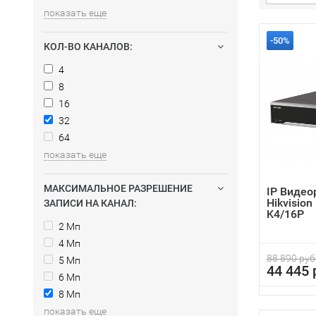
показать еще
-50%
КОЛ-ВО КАНАЛОВ:
4
8
16
32
64
показать еще
МАКСИМАЛЬНОЕ РАЗРЕШЕНИЕ
IP Видео
Hikvision
ЗАПИСИ НА КАНАЛ:
K4/16P
2 Мп
4 Мп
88 890 руб
5 Мп
44 445 
6 Мп
8 Мп
показать еще