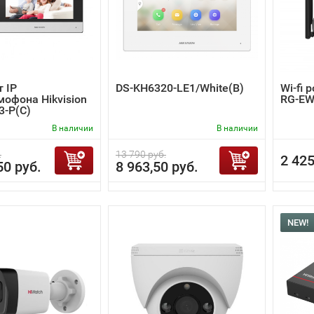
 IP
DS-KH6320-LE1/White(B)
Wi-fi 
офона Hikvision
RG-EW
3-P(C)
В наличии
В наличии
.
13 790 руб.
2 425
50 руб.
8 963,50 руб.
NEW!