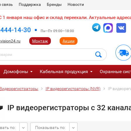
 связь
Поддержка
Бренды
Новости
 1 января наш офис и склад переехали. Актуальные адреса
 444-14-30
Пн—Пт 09:00—18:00
vision24.ru
Монтаж
Акции
Домофоны
Кабельная продукция
Охранные сис
Видеорегистраторы
IP видеорегистраторы (NVR)
IP видеорег
IP видеорегистраторы с 32 канал
вать по:
Показывать по: