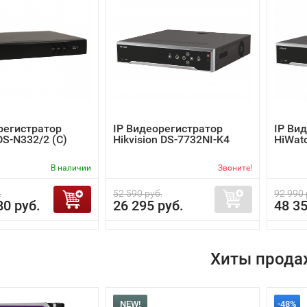
регистратор
IP Видеорегистратор
IP Ви
DS-N332/2 (C)
Hikvision DS-7732NI-K4
HiWat
В наличии
Звоните!
.
52 590 руб.
92 990 
80 руб.
26 295 руб.
48 35
Хиты прода
NEW!
-48%