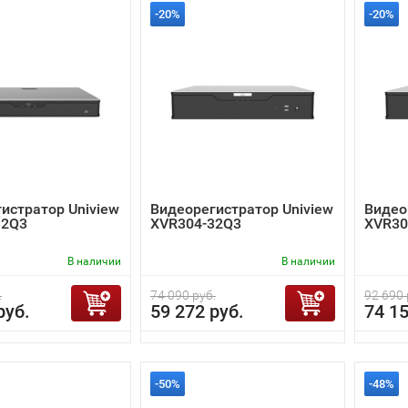
-20%
-20%
истратор Uniview
Видеорегистратор Uniview
Видео
32Q3
XVR304-32Q3
XVR30
В наличии
В наличии
.
74 090 руб.
92 690 
руб.
59 272 руб.
74 15
-50%
-48%