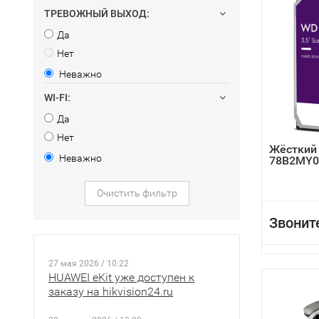
ТРЕВОЖНЫЙ ВЫХОД:
Да
Нет
Неважно
WI-FI:
Да
Нет
Жёсткий
Неважно
78B2MY0
Очистить фильтр
Звонит
27 мая 2026 / 10:22
HUAWEI eKit уже доступен к
заказу на hikvision24.ru