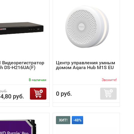
I Видеорегистратор
Центр управления умным
ch DS-H216UA(F)
домом Aqara Hub M1S EU
В наличии
Звоните!
руб.
0 руб.
4,80 руб.
ХИТ!
-48%