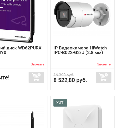
ий диск WD62PURX-
IP Видеокамера HiWatch
MY0
IPC-B022-G2/U (2.8 мм)
Звоните
Звоните!
16 390 руб.
ите!
8 522,80 руб.
ХИТ!