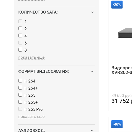
-20%
КОЛИЧЕСТВО SATA:
1
2
4
6
8
показать еще
Видеорег
ФОРМАТ ВИДЕОСЖАТИЯ:
XVR302-
H.264
H.264+
H.265
39 690 руб
31 752 
H.265+
H.265 Pro
показать еще
-48%
АУДИОВХОД: