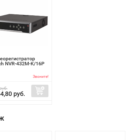
деорегистратор
ch NVR-432M-K/16P
Звоните!
руб.
4,80 руб.
ж