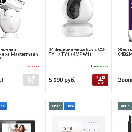
зионная
IP Видеокамера Ezviz CS-
Жёстк
мера Mastermann
TY1 / TY1 (4MP,W1)
64B2
5
Звоните
В наличии
е!
5 990 руб.
Звон
35%
ХИТ!
-35%
ХИТ!