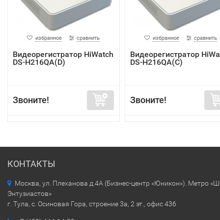
избранное
сравнить
избранное
сравнить
Видеорегистратор HiWatch
Видеорегистратор HiWa
DS-H216QA(D)
DS-H216QA(C)
Звоните!
Звоните!
КОНТАКТЫ
Москва, ул. Плеханова д.4А (Бизнес-центр «Юникон»). Метро «
Энтузиастов»
г. Тула, с. Осиновая Гора, строение 3а, 2 эт., офис 436