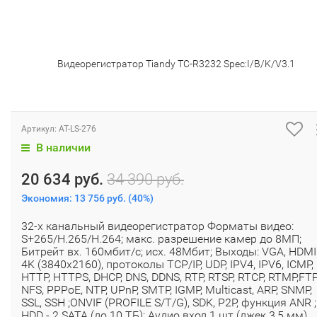
Видеорегистратор Tiandy TC-R3232 Spec:I/B/K/V3.1
Артикул:
AT-LS-276
В наличии
20 634 руб.
34 390 руб.
Экономия:
13 756 руб.
(
40%
)
32-х канальный видеорегистратор Форматы видео:
S+265/H.265/H.264; макс. разрешение камер до 8МП;
Битрейт вх. 160мбит/с; исх. 48Мбит; Выходы: VGA, HDMI
4K (3840x2160), протоколы TCP/IP, UDP, IPV4, IPV6, ICMP,
HTTP, HTTPS, DHCP, DNS, DDNS, RTP, RTSP, RTCP, RTMP,FTP
NFS, PPPoE, NTP, UPnP, SMTP, IGMP, Multicast, ARP, SNMP,
SSL, SSH ;ONVIF (PROFILE S/T/G), SDK, P2P, функция ANR ;
HDD - 2 SATA (до 10 ТБ); Аудио вход 1 шт (джек 3,5 мм),