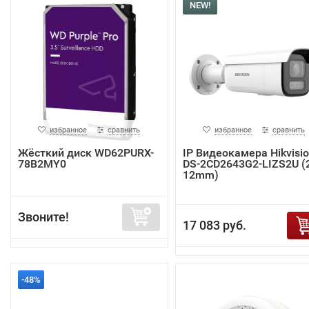
NEW!
избранное
сравнить
избранное
сравнить
Жёсткий диск WD62PURX-
IP Видеокамера Hikvisi
78B2MY0
DS-2CD2643G2-LIZS2U (2
12mm)
Звоните!
17 083 руб.
-48%