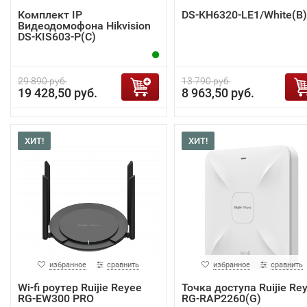
Комплект IP
DS-KH6320-LE1/White(B)
Видеодомофона Hikvision
DS-KIS603-P(C)
29 890 руб.
13 790 руб.
19 428,50 руб.
8 963,50 руб.
ХИТ!
ХИТ!
избранное
сравнить
избранное
сравнить
Wi-fi роутер Ruijie Reyee
Точка доступа Ruijie Re
RG-EW300 PRO
RG-RAP2260(G)