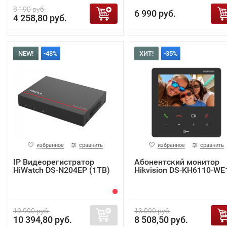
8 190 руб.
6 990 руб.
4 258,80 руб.
NEW!
-48%
ХИТ!
-35%
избранное
сравнить
избранное
сравнить
IP Видеорегистратор
Абонентский монитор
HiWatch DS-N204EP (1TB)
Hikvision DS-KH6110-WE
19 990 руб.
13 090 руб.
10 394,80 руб.
8 508,50 руб.