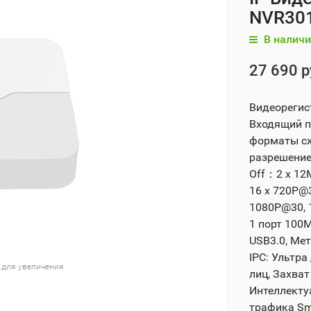
NVR301
В наличи
27 690 р
Видеорегис
Входящий п
форматы сжа
разрешение
Off：2 x 12
16 x 720P@
1080P@30, 1
1 порт 100М
USB3.0, Мет
IPC: Ультра
 для увеличения
лиц, Захва
Интеллекту
трафика Sm