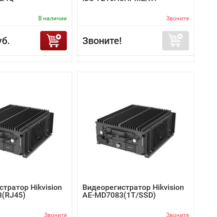
В наличии
Звоните
уб.
Звоните!
тратор Hikvision
Видеорегистратор Hikvision
(RJ45)
AE-MD7083(1T/SSD)
Звоните
Звоните