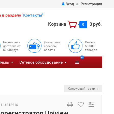
Вход
Регистрация
 в разделе "
Контакты"
Корзина
0 руб.
0
Бесплатная
Доступные
Свыше
доставка от
способы
5 000+
50 000 руб.
оплаты
товаров
6
темы
Сетевое оборудование
Следующий товар
1-16B-LP8-IQ
еорегистратор Uniview