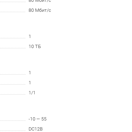
80 Мбит/с
80 Мбит/с
1
10 ТБ
1
1
1/1
-10 — 55
DC12В