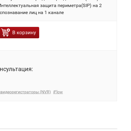
 Интеллектуальная защита периметра(SIP) на 2
спознавание лиц на 1 канале
В корзину
нсультация:
 видеорегистраторы (NVR)
iFlow