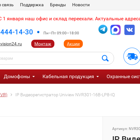
 связь
Поддержка
Бренды
Новости
 1 января наш офис и склад переехали. Актуальные адреса
 444-14-30
Пн—Пт 09:00—18:00
vision24.ru
Монтаж
Акции
Домофоны
Кабельная продукция
Охранные сис
NVR)
IP Видеорегистратор Uniview NVR301-16B-LP8-IQ
Артикул:
NVR30
IP Вид