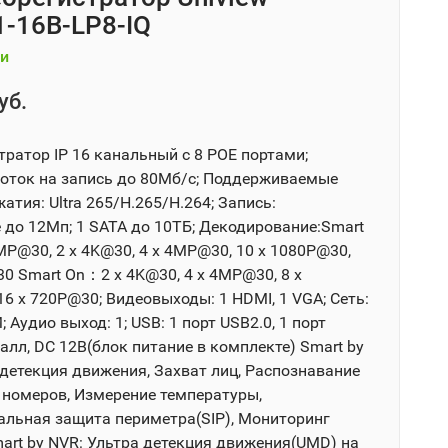
-16B-LP8-IQ
и
уб.
тратор IP 16 канальный с 8 POE портами;
оток на запись до 80Мб/с; Поддерживаемые
тия: Ultra 265/H.265/H.264; Запись:
 до 12Мп; 1 SATA до 10ТБ; Декодирование:Smart
MP@30, 2 x 4K@30, 4 x 4MP@30, 10 x 1080P@30,
30 Smart On：2 x 4K@30, 4 x 4MP@30, 8 x
6 x 720P@30; Видеовыходы: 1 HDMI, 1 VGA; Сеть:
; Аудио выход: 1; USB: 1 порт USB2.0, 1 порт
алл, DC 12В(блок питание в комплекте) Smart by
 детекция движения, Захват лиц, Распознавание
т номеров, Измерение температуры,
альная защита периметра(SIP), Мониторинг
art by NVR: Ультра детекция движения(UMD) на