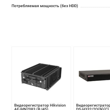
Потребляемая мощность (без HDD)
Видеорегистратор Hikvision
Видеорегистратор
AE-MN7083 (RJ45)
DS-H332/2Q(N)(C)