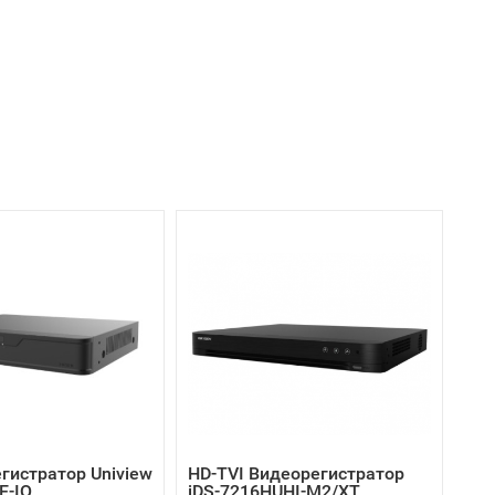
гистратор Uniview
HD-TVI Видеорегистратор
E-IQ
iDS-7216HUHI-M2/XT