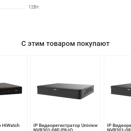
12Вт.
С этим товаром покупают
 HiWatch
IP Видеорегистратор Uniview
IP Видеоре
NVR301-08E-P8-IQ
NVR301-08