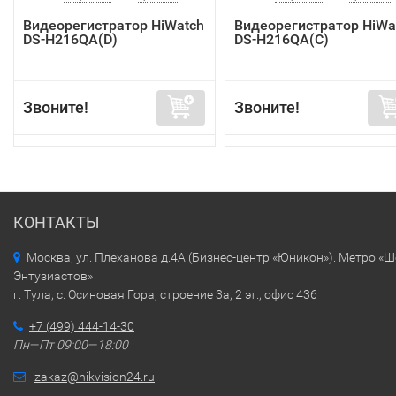
Видеорегистратор HiWatch
Видеорегистратор HiWa
DS-H216QA(D)
DS-H216QA(C)
Звоните!
Звоните!
КОНТАКТЫ
Москва, ул. Плеханова д.4А (Бизнес-центр «Юникон»). Метро «
Энтузиастов»
г. Тула, с. Осиновая Гора, строение 3а, 2 эт., офис 436
+7 (499) 444-14-30
Пн—Пт 09:00—18:00
zakaz@hikvision24.ru