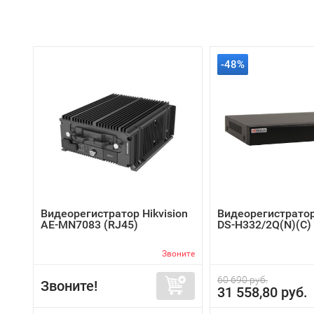
-48%
Видеорегистратор Hikvision
Видеорегистратор
AE-MN7083 (RJ45)
DS-H332/2Q(N)(C)
Звоните
60 690 руб.
Звоните!
31 558,80 руб.