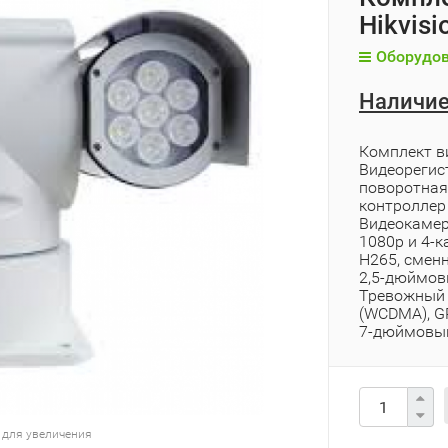
Hikvis
Оборудов
Наличие
Комплект в
Видеорегист
поворотная 
контроллер
Видеокамер
1080p и 4-к
H265, смен
2,5-дюймов
Тревожный 
(WCDMA), GP
7-дюймовы
 для увеличения