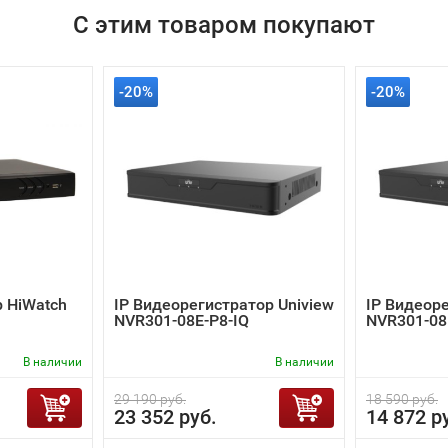
С этим товаром покупают
-20%
-20%
 HiWatch
IP Видеорегистратор Uniview
IP Видеоре
NVR301-08E-P8-IQ
NVR301-08
В наличии
В наличии
29 190 руб.
18 590 руб.
23 352 руб.
14 872 р