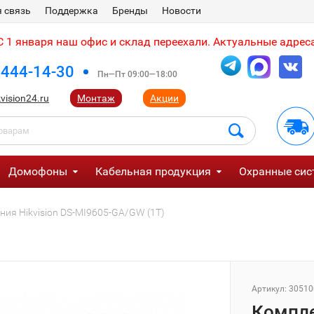
 связь
Поддержка
Бренды
Новости
 1 января наш офис и склад переехали. Актуальные адреса
 444-14-30
Пн—Пт 09:00—18:00
vision24.ru
Монтаж
Акции
Домофоны
Кабельная продукция
Охранные сис
ия Hikvision DS-MI9605-GA/GW (1T)
Артикул:
30510
Компл