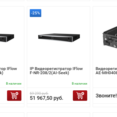
-25%
тор IFlow
IP Видеорегистратор IFlow
Видеорегис
k)
F-NR-208/2(AI-Seek)
AE-MH0408
В наличии
В наличии
69 290 руб.
Звоните!
51 967,50 руб.