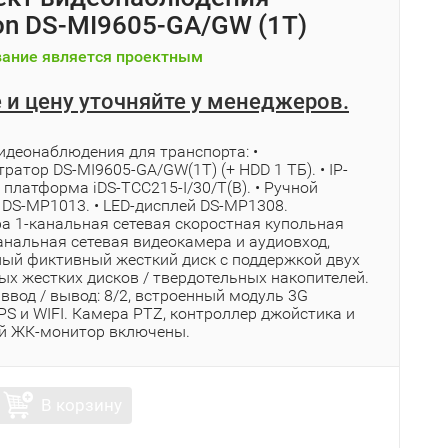
ion DS-MI9605-GA/GW (1T)
ание является проектным
 и цену уточняйте у менеджеров.
идеонаблюдения для транспорта: •
ратор DS-MI9605-GA/GW(1T) (+ HDD 1 ТБ). • IP-
платформа iDS-TCC215-I/30/T(B). • Ручной
 DS-MP1013. • LED-дисплей DS-MP1308.
а 1-канальная сетевая скоростная купольная
анальная сетевая видеокамера и аудиовход,
ный фиктивный жесткий диск с поддержкой двух
ых жестких дисков / твердотельных накопителей.
ввод / вывод: 8/2, встроенный модуль 3G
S и WIFI. Камера PTZ, контроллер джойстика и
й ЖК-монитор включены.
В корзину