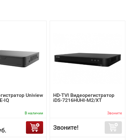
гистратор Uniview
HD-TVI Видеорегистратор
E-IQ
iDS-7216HUHI-M2/XT
В наличии
Звоните
Звоните!
уб.