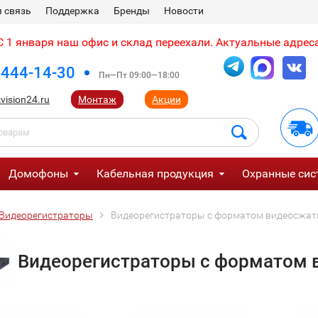
 связь
Поддержка
Бренды
Новости
 1 января наш офис и склад переехали. Актуальные адреса
 444-14-30
Пн—Пт 09:00—18:00
vision24.ru
Монтаж
Акции
Домофоны
Кабельная продукция
Охранные сис
Видеорегистраторы
Видеорегистраторы с форматом видеосжати
Видеорегистраторы с форматом в