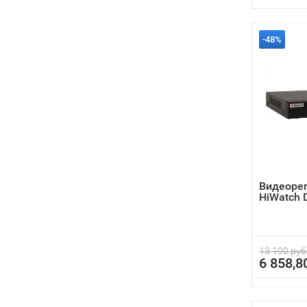
-48%
Видеоре
HiWatch 
13 190 руб
6 858,8