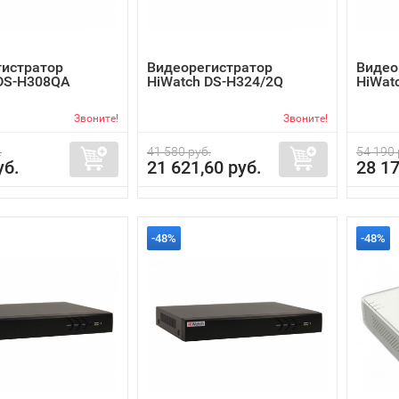
гистратор
Видеорегистратор
Видео
 DS-H308QA
HiWatch DS-H324/2Q
HiWat
Звоните!
Звоните!
.
41 580 руб.
54 190 
уб.
21 621,60 руб.
28 17
-48%
-48%