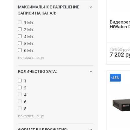
МАКСИМАЛЬНОЕ РАЗРЕШЕНИЕ
ЗАПИСИ НА КАНАЛ:
Видеоре
1 Мп
HiWatch
2 Мп
4 Мп
5 Мп
13 850 руб
6 Мп
7 202 р
показать еще
КОЛИЧЕСТВО SATA:
-48%
1
2
4
6
8
показать еще
ФОРМАТ ВИДЕОСЖАТИЯ: