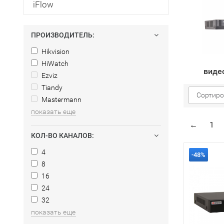
iFlow
ПРОИЗВОДИТЕЛЬ:
Hikvision
HiWatch
виде
Ezviz
Tiandy
Сортиро
Mastermann
показать еще
←
1
КОЛ-ВО КАНАЛОВ:
4
-48%
8
16
24
32
показать еще