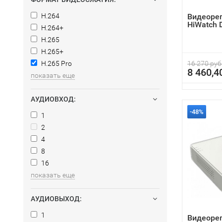
H.264
Видеоре
HiWatch 
H.264+
H.265
H.265+
H.265 Pro
16 270 руб
8 460,4
показать еще
АУДИОВХОД:
-48%
1
2
4
8
16
показать еще
АУДИОВЫХОД:
1
Видеоре