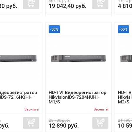
.
36 620 руб.
9 620 р
80 руб.
19 042,40 руб.
4 810
-50%
-50%
идеорегистратор
HD-TVI Видеорегистратор
HD-TV
 iDS-7216HQHI-
HikvisioniDS-7204HUHI-
Hikvis
M1/S
M2/S
Звоните!
Звоните!
.
25 780 руб.
21 190 
руб.
12 890 руб.
10 59