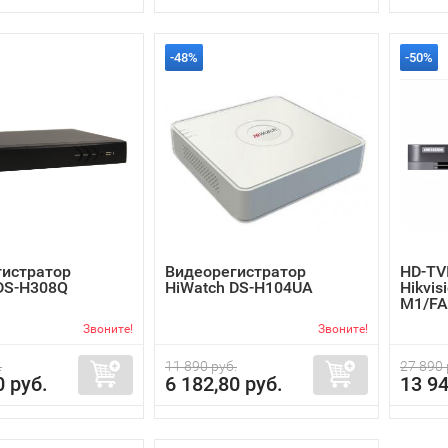
-48%
-50%
гистратор
Видеорегистратор
HD-TV
DS-H308Q
HiWatch DS-H104UA
Hikvis
M1/FA
Звоните!
Звоните!
.
11 890 руб.
27 890 
0 руб.
6 182,80 руб.
13 94