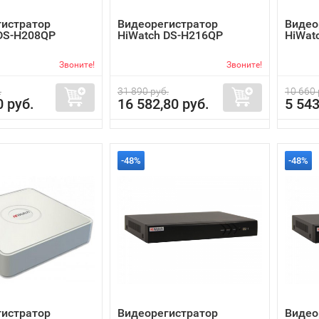
гистратор
Видеорегистратор
Видео
DS-H208QP
HiWatch DS-H216QP
HiWat
Звоните!
Звоните!
.
31 890 руб.
10 660 
0 руб.
16 582,80 руб.
5 543
-48%
-48%
гистратор
Видеорегистратор
Видео