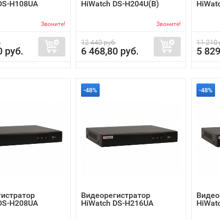
DS-H108UA
HiWatch DS-H204U(B)
HiWat
Звоните!
Звоните!
.
12 440 руб.
11 210 
0 руб.
6 468,80 руб.
5 829
-48%
-48%
гистратор
Видеорегистратор
Видео
DS-H208UA
HiWatch DS-H216UA
HiWat