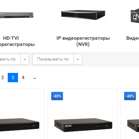
HD-TVI
IP видеорегистраторы
Виде
орегистраторы
(NVR)
вать по:
Показывать по:
2
3
4
→
-48%
-48%