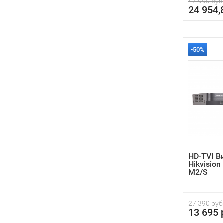
47 990 руб
24 954,
-50%
HD-TVI В
Hikvision
M2/S
27 390 руб
13 695 