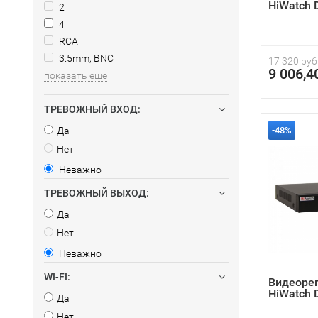
HiWatch 
2
4
RCA
3.5mm, BNC
17 320 руб
9 006,4
показать еще
ТРЕВОЖНЫЙ ВХОД:
Да
-48%
Нет
Неважно
ТРЕВОЖНЫЙ ВЫХОД:
Да
Нет
Неважно
WI-FI:
Видеоре
HiWatch 
Да
Нет