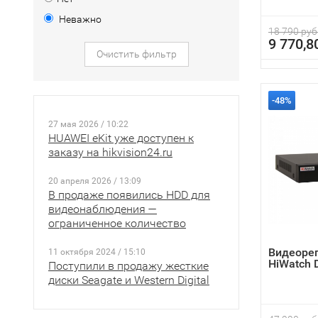
Неважно
18 790 руб
9 770,8
Очистить фильтр
-48%
27 мая 2026 / 10:22
HUAWEI eKit уже доступен к
заказу на hikvision24.ru
20 апреля 2026 / 13:09
В продаже появились HDD для
видеонаблюдения —
ограниченное количество
Видеоре
11 октября 2024 / 15:10
HiWatch 
Поступили в продажу жесткие
диски Seagate и Western Digital