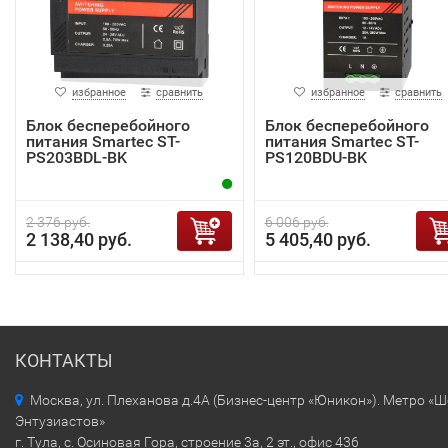
избранное
сравнить
избранное
сравнить
Блок бесперебойного
Блок бесперебойного
питания Smartec ST-
питания Smartec ST-
PS203BDL-BK
PS120BDU-BK
2 376 руб.
6 006 руб.
2 138,40 руб.
5 405,40 руб.
КОНТАКТЫ
Москва, ул. Плеханова д.4А (Бизнес-центр «Юникон»). Метро «
Энтузиастов»
г. Тула, с. Осиновая Гора, строение 3а, 2 эт., офис 436