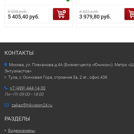
6 006 руб.
4 422 руб.
5 405,40 руб.
3 979,80 руб.
КОНТАКТЫ
Москва, ул. Плеханова д.4А (Бизнес-центр «Юникон»). Метро «
Энтузиастов»
г. Тула, с. Осиновая Гора, строение 3а, 2 эт., офис 436
+7 (499) 444-14-30
Пн—Пт 09:00—18:00
zakaz@hikvision24.ru
РАЗДЕЛЫ
Видеокамеры