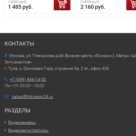
1 650 руб.
2 400 руб.
1 485 руб.
2 160 руб.
КОНТАКТЫ
Москва, ул. Плеханова д.4А (Бизнес-центр «Юникон»). Метро «
Энтузиастов»
г. Тула, с. Осиновая Гора, строение 3а, 2 эт., офис 436
+7 (499) 444-14-30
Пн—Пт 09:00—18:00
zakaz@hikvision24.ru
РАЗДЕЛЫ
Видеокамеры
Видеорегистраторы