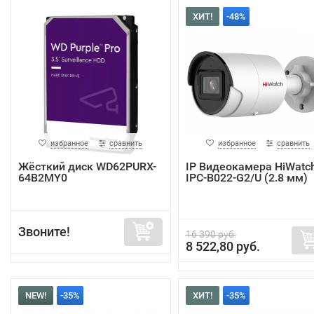
ХИТ!
-48%
избранное
сравнить
избранное
сравнить
Жёсткий диск WD62PURX-
IP Видеокамера HiWatc
64B2MY0
IPC-B022-G2/U (2.8 мм)
Звоните!
16 390 руб.
8 522,80 руб.
NEW!
-35%
ХИТ!
-35%