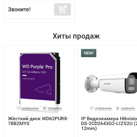
Звоните!
Хиты продаж
NEW!
избранное
сравнить
избранное
сравнить
Жёсткий диск WD62PURX-
IP Видеокамера Hikvisi
78B2MY0
DS-2CD2643G2-LIZS2U (2
12mm)