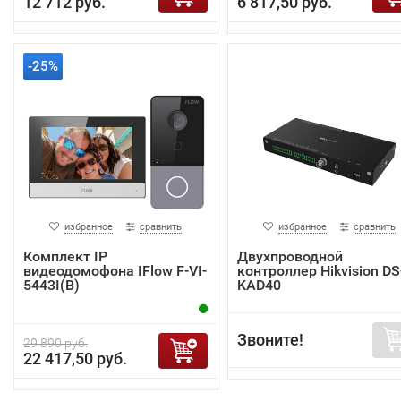
12 712 руб.
6 817,50 руб.
-25%
избранное
сравнить
избранное
сравнить
Комплект IP
Двухпроводной
видеодомофона IFlow F-VI-
контроллер Hikvision DS
5443I(B)
KAD40
Звоните!
29 890 руб.
22 417,50 руб.