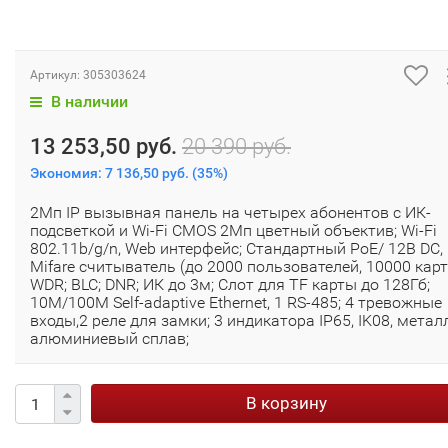
Артикул:
305303624
В наличии
13 253,50 руб.
20 390 руб.
Экономия:
7 136,50 руб.
(
35%
)
2Мп IP вызывная панель на четырех абонентов с ИК-
подсветкой и Wi-Fi CMOS 2Мп цветный объектив; Wi-Fi
802.11b/g/n, Web интерфейс; Стандартный PoE/ 12В DC,
Mifare считыватель (до 2000 пользователей, 10000 карт)
WDR; BLC; DNR; ИК до 3м; Слот для TF карты до 128Гб;
10M/100M Self-adaptive Ethernet, 1 RS-485; 4 тревожные
входы,2 реле для замки; 3 индикатора IP65, IK08, металл
алюминиевый сплав;
В корзину