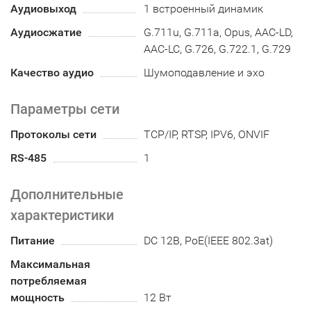
Аудиовыход
1 встроенный динамик
Аудиосжатие
G.711u, G.711a, Opus, AAC-LD,
AAC-LC, G.726, G.722.1, G.729
Качество аудио
Шумоподавление и эхо
Параметры сети
Протоколы сети
TCP/IP, RTSP, IPV6, ONVIF
RS-485
1
Дополнительные
характеристики
Питание
DC 12В, PoE(IEEE 802.3at)
Максимальная
потребляемая
мощность
12 Вт