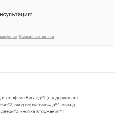
нсультация:
омофоны
Вызывные панели
1, интерфейс Виганд*1 (поддерживает
ери*2, вход ввода-вывода*4, выход
я двери*2, кнопка вторжения*1