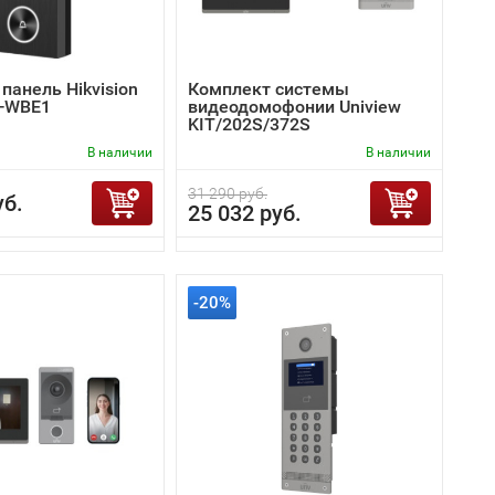
панель Hikvision
Комплект системы
4-WBE1
видеодомофонии Uniview
KIT/202S/372S
В наличии
В наличии
31 290 руб.
уб.
25 032 руб.
-20%