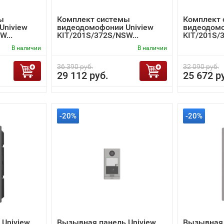
ы
Комплект системы
Комплект
Uniview
видеодомофонии Uniview
видеодомо
W...
KIT/201S/372S/NSW...
KIT/201S/
В наличии
В наличии
36 390 руб.
32 090 руб.
29 112 руб.
25 672 р
-20%
-20%
Uniview
Вызывная панель Uniview
Вызывная 