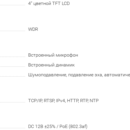
4" цветной TFT LCD
WDR
Встроенный микрофон
Встроенный динамик
Шумоподавление, подавление эха, автоматиче
TCP/IP, RTSP, IPv4, HTTP, RTP, NTP
DC 12В ±25% / PoE (802.3af)