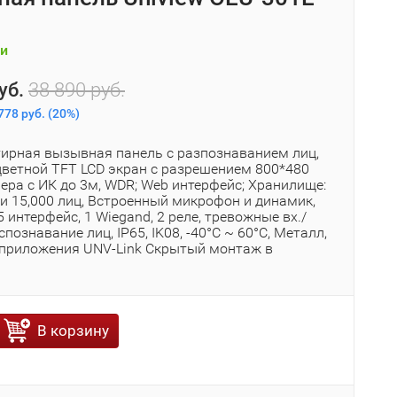
и
уб.
38 890 руб.
778 руб.
(
20%
)
ирная вызывная панель с разпознаванием лиц,
 цветной TFT LCD экран с разрешением 800*480
ера с ИК до 3м, WDR; Web интерфейс; Хранилище:
 и 15,000 лиц, Встроенный микрофон и динамик,
5 интерфейс, 1 Wiegand, 2 реле, тревожные вх./
спознавание лиц, IP65, IK08, -40°C ~ 60°C, Металл,
приложения UNV-Link Скрытый монтаж в
В корзину