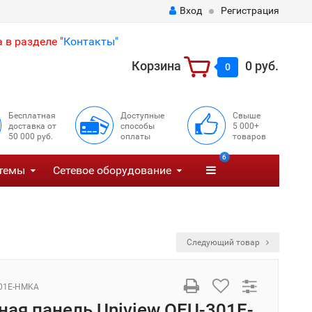
Вход
Регистрация
 в разделе "
Контакты"
Корзина
0 руб.
0
Бесплатная
Доступные
Свыше
доставка от
способы
5 000+
50 000 руб.
оплаты
товаров
6
темы
Сетевое оборудование
Следующий товар
01E-HMKA
ая панель Uniview OEU-301E-