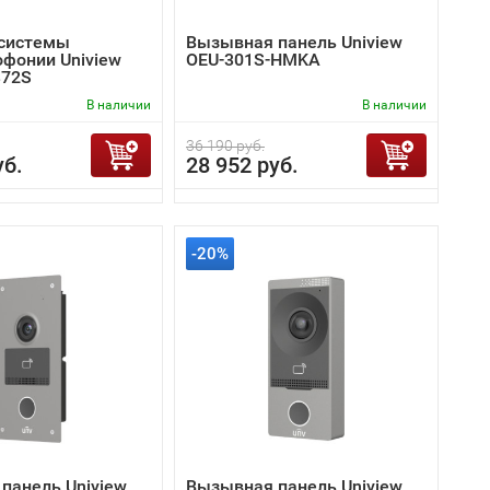
 системы
Вызывная панель Uniview
фонии Uniview
OEU-301S-HMKA
372S
В наличии
В наличии
36 190 руб.
уб.
28 952 руб.
-20%
панель Uniview
Вызывная панель Uniview