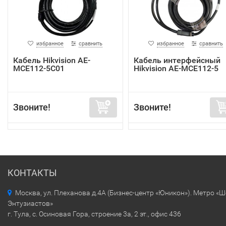
избранное
сравнить
избранное
сравнить
Кабель Hikvision AE-
Кабель интерфейсный
MCE112-5C01
Hikvision AE-MCE112-5
Звоните!
Звоните!
КОНТАКТЫ
Москва, ул. Плеханова д.4А (Бизнес-центр «Юникон»). Метро «
Энтузиастов»
г. Тула, с. Осиновая Гора, строение 3а, 2 эт., офис 436