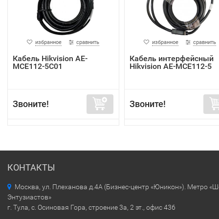
избранное
сравнить
избранное
сравнить
Кабель Hikvision AE-
Кабель интерфейсный
MCE112-5C01
Hikvision AE-MCE112-5
Звоните!
Звоните!
КОНТАКТЫ
Москва, ул. Плеханова д.4А (Бизнес-центр «Юникон»). Метро «
Энтузиастов»
г. Тула, с. Осиновая Гора, строение 3а, 2 эт., офис 436