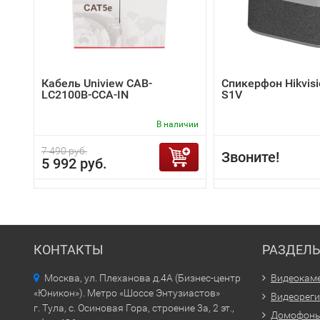
Кабель Uniview CAB-
Спикерфон Hikvisi
LC2100B-CCA-IN
S1V
В наличии
7 490 руб.
Звоните!
5 992 руб.
КОНТАКТЫ
РАЗДЕЛ
Москва, ул. Плеханова д.4А (Бизнес-центр
Видеокам
«Юникон»). Метро «Шоссе Энтузиастов»
Видеорег
г. Тула, с. Осиновая Гора, строение 3а, 2 эт.,
Домофон