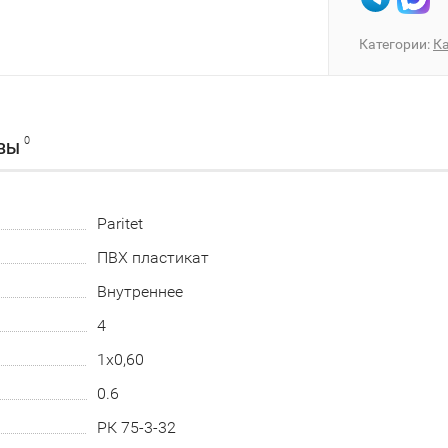
Категории:
К
0
ВЫ
Paritet
ПВХ пластикат
Внутреннее
4
1х0,60
0.6
РК 75-3-32