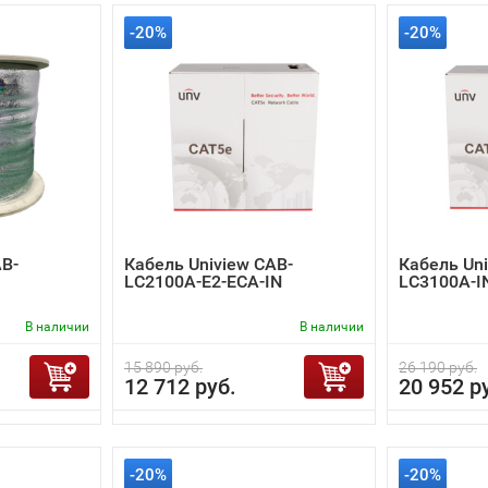
-20%
-20%
AB-
Кабель Uniview CAB-
Кабель Uni
LC2100A-E2-ECA-IN
LC3100A-I
В наличии
В наличии
15 890 руб.
26 190 руб.
12 712 руб.
20 952 р
-20%
-20%