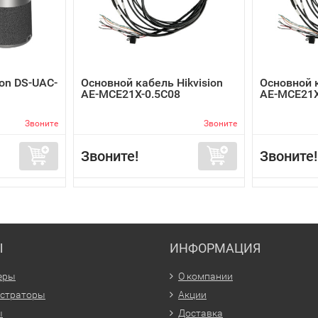
on DS-UAC-
Основной кабель Hikvision
Основной к
AE-MCE21X-0.5C08
AE-MCE21X
Звоните
Звоните
Звоните!
Звоните!
Ы
ИНФОРМАЦИЯ
еры
О компании
истраторы
Акции
ы
Доставка