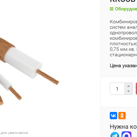
Оборудов
Комбиниров
систем ана
однопровол
комбиниров
плотностью
0,75 мм.кв
стационарн
Цена указан
Нужна ко
 для увеличения