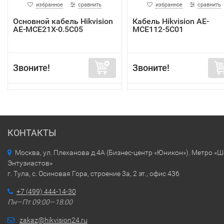
избранное
сравнить
избранное
сравнить
Основной кабель Hikvision
Кабель Hikvision AE-
AE-MCE21X-0.5C05
MCE112-5C01
Звоните!
Звоните!
КОНТАКТЫ
Москва, ул. Плеханова д.4А (Бизнес-центр «Юникон»). Метро «
Энтузиастов»
г. Тула, с. Осиновая Гора, строение 3а, 2 эт., офис 436
+7 (499) 444-14-30
Пн—Пт 09:00—18:00
zakaz@hikvision24.ru