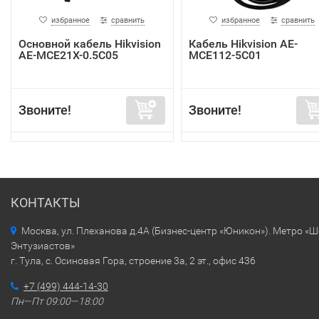
избранное
сравнить
избранное
сравнить
Основной кабель Hikvision
Кабель Hikvision AE-
AE-MCE21X-0.5C05
MCE112-5C01
Звоните!
Звоните!
КОНТАКТЫ
Москва, ул. Плеханова д.4А (Бизнес-центр «Юникон»). Метро «
Энтузиастов»
г. Тула, с. Осиновая Гора, строение 3а, 2 эт., офис 436
+7 (499) 444-14-30
Пн—Пт 09:00—18:00