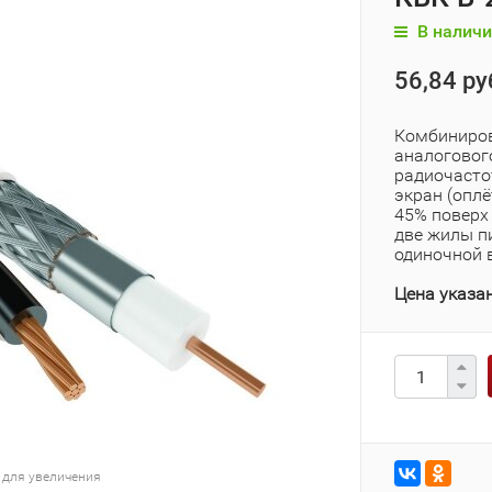
В наличи
56,84 ру
Комбиниров
аналоговог
радиочасто
экран (опл
45% поверх
две жилы п
одиночной 
Цена указан
 для увеличения