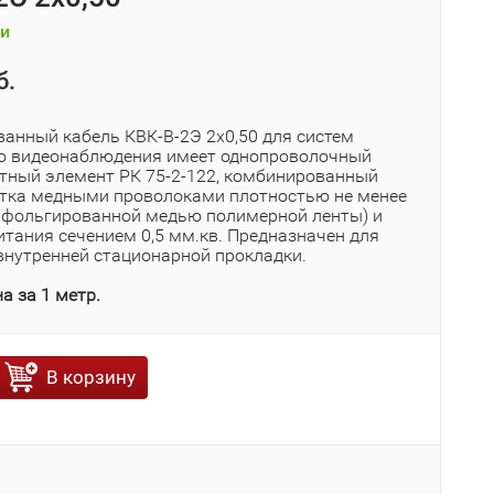
и
б.
анный кабель КВК-В-2Э 2х0,50 для систем
о видеонаблюдения имеет однопроволочный
тный элемент РК 75-2-122, комбинированный
ётка медными проволоками плотностью не менее
 фольгированной медью полимерной ленты) и
итания сечением 0,5 мм.кв. Предназначен для
внутренней стационарной прокладки.
а за 1 метр.
В корзину