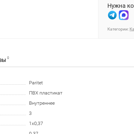
Нужна ко
Категории:
К
0
ВЫ
Paritet
ПВХ пластикат
Внутреннее
3
1х0,37
0.37