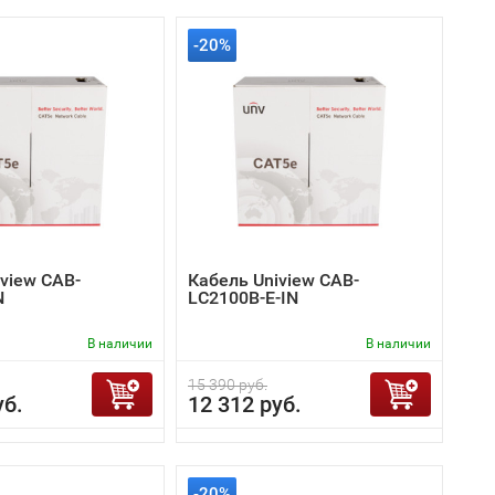
-20%
view CAB-
Кабель Uniview CAB-
N
LC2100B-E-IN
В наличии
В наличии
15 390 руб.
уб.
12 312 руб.
-20%