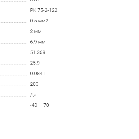
РК 75-2-122
0.5 мм2
2 мм
6.9 мм
51.368
25.9
0.0841
200
Да
-40 — 70