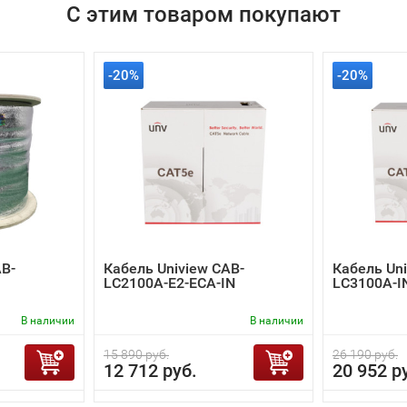
С этим товаром покупают
-20%
-20%
AB-
Кабель Uniview CAB-
Кабель Uni
LC2100A-E2-ECA-IN
LC3100A-I
В наличии
В наличии
15 890 руб.
26 190 руб.
12 712 руб.
20 952 р