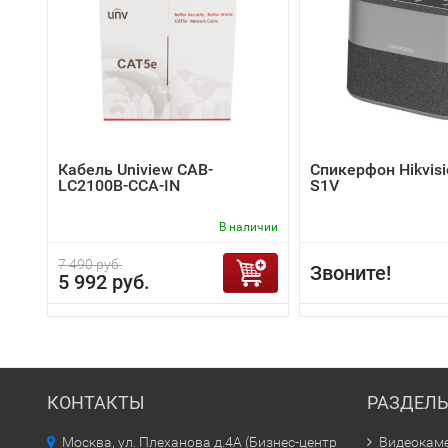
Кабель Uniview CAB-
Спикерфон Hikvisi
LC2100B-CCA-IN
S1V
В наличии
7 490 руб.
Звоните!
5 992 руб.
КОНТАКТЫ
РАЗДЕЛ
Москва, ул. Плеханова д.4А (Бизнес-центр
Видеокам