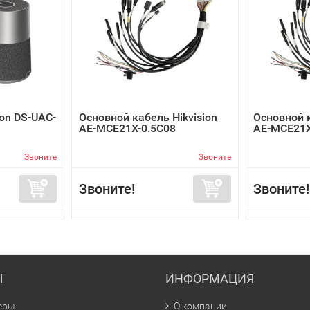
on DS-UAC-
Основной кабель Hikvision
Основной к
AE-MCE21X-0.5C08
AE-MCE21X
Звоните
Звоните
Звоните!
Звоните!
Ы
ИНФОРМАЦИЯ
еры
О компании