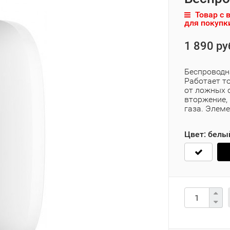
Товар с 
для покупк
1 890 ру
Беспроводн
Работает т
от ложных 
вторжение,
газа. Элеме
Цвет:
белы