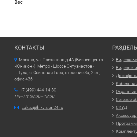
Вес
КОНТАКТЫ
РАЗДЕЛ
Москва, ул. Плеханова д.4А (Бизнес-центр
Видеокам
«Юникон»). Метро «Шоссе Энтузиастов»
Видеорег
г. Тула, с. Осиновая Гора, строение 3а, 2 эт.,
Домофон
офис 436
Кабельная
+7 (499) 444-14-30
Охранные
Пн—Пт 09:00—18:00
Сетевое о
zakaz@hikvision24.ru
СКУД
Аксессуа
Программн
Комплекту