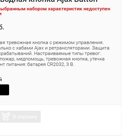
выбранным набором характеристик недоступен
и
б.
ая тревожная кнопка с режимом управления.
олько с хабами Ajax и ретрансляторами. Защита
срабатываний. Настраиваемые типы тревог:
 пожар, медпомощь, тревожная кнопка, утечка
нт питания: батарея CR2032, 3 В.
й
В корзину