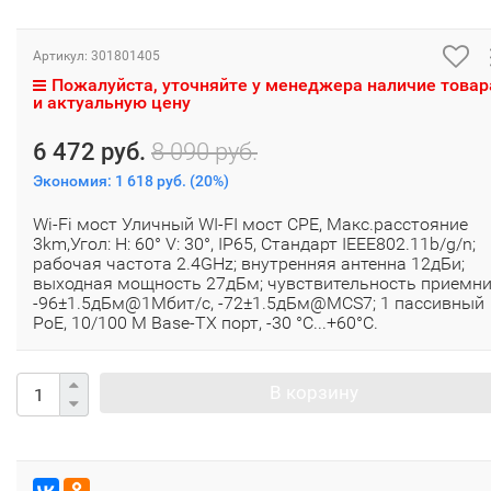
Артикул:
301801405
Пожалуйста, уточняйте у менеджера наличие товар
и актуальную цену
6 472 руб.
8 090 руб.
Экономия:
1 618 руб.
(
20%
)
Wi-Fi мост Уличный WI-FI мост CPE, Макс.расстояние
3km,Угол: H: 60° V: 30°, IP65, Стандарт IEEE802.11b/g/n;
рабочая частота 2.4GHz; внутренняя антенна 12дБи;
выходная мощность 27дБм; чувствительность приемн
-96±1.5дБм@1Мбит/с, -72±1.5дБм@MCS7; 1 пассивный
PoE, 10/100 M Base-TX порт, -30 °C...+60°C.
В корзину