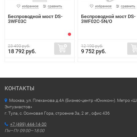
избранное
сравнить
избранное
сравнить
Беспроводной мост DS-
Беспроводной мост DS-
3WF03C
3WF02C-5N/O
23 490 руб.
12 190 руб.
18 792 руб.
9 752 руб.
КОНТАКТЫ
Москва, ул. Плеханова д.4А (Бизнес-центр «Юникон»). Метро «
Энтузиастов»
г. Тула, с. Осиновая Гора, строение 3а, 2 эт., офис 436
+7 (499) 444-14-30
Пн—Пт 09:00—18:00