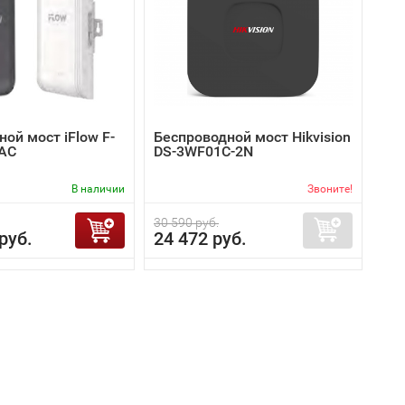
ой мост iFlow F-
Беспроводной мост Hikvision
AC
DS-3WF01C-2N
В наличии
Звоните!
30 590 руб.
руб.
24 472 руб.