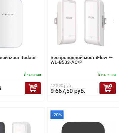
ной мост Todaair
Беспроводной мост iFlow F-
WL-B503-AC/P
В наличии
В наличии
12 890 руб.
б.
9 667,50 руб.
-20%