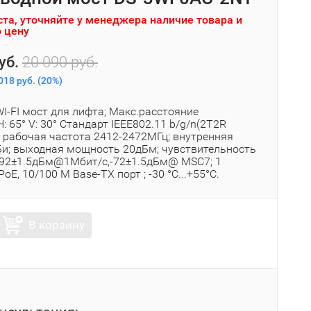
та, уточняйте у менеджера наличие товара и
 цену
уб.
20 090 руб.
018 руб.
(
20%
)
WI-FI мост для лифта; Макс.расстояние
H: 65° V: 30° Стандарт IEEE802.11 b/g/n(2T2R
; рабочая частота 2412-2472МГц; внутренняя
Би; выходная мощность 20дБм; чувствительность
92±1.5дБм@1Мбит/с,-72±1.5дБм@ MSC7; 1
oE, 10/100 M Base-TX порт ; -30 °C...+55°C.
В корзину