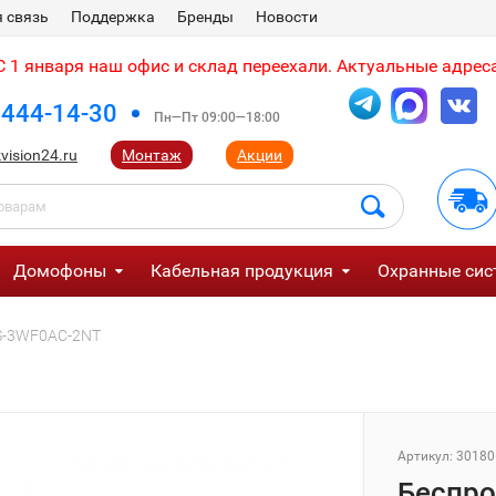
 связь
Поддержка
Бренды
Новости
 1 января наш офис и склад переехали. Актуальные адреса
 444-14-30
Пн—Пт 09:00—18:00
vision24.ru
Монтаж
Акции
Домофоны
Кабельная продукция
Охранные сис
S-3WF0AC-2NT
Артикул:
30180
Беспро