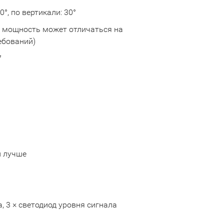
0°, по вертикали: 30°
 мощность может отличаться на
ебований)
7
и лучше
а, 3 × светодиод уровня сигнала