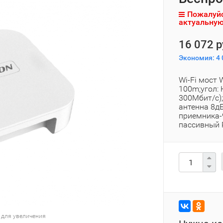
Пожалуйс
актуальную
16 072 р
Экономия:
4 
Wi-Fi мост 
100m;угол: 
300Мбит/с)
антенна 8д
приемника-
пассивный P
 для увеличения