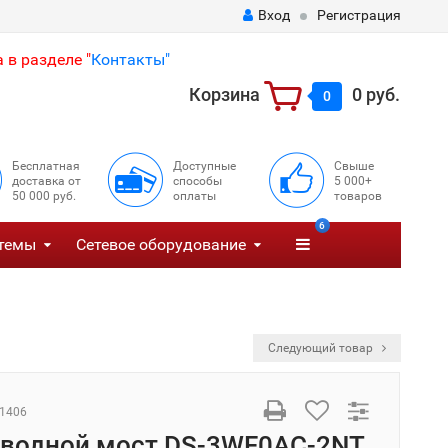
Вход
Регистрация
 в разделе "
Контакты"
Корзина
0 руб.
0
Бесплатная
Доступные
Свыше
доставка от
способы
5 000+
50 000 руб.
оплаты
товаров
6
темы
Сетевое оборудование
Следующий товар
1406
водной мост DS-3WF0AC-2NT