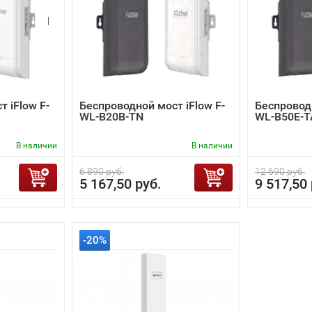
 iFlow F-
Беспроводной мост iFlow F-
Беспроводн
WL-B20B-TN
WL-B50E-T
В наличии
В наличии
6 890 руб.
12 690 руб.
5 167,50 руб.
9 517,50 
-20%