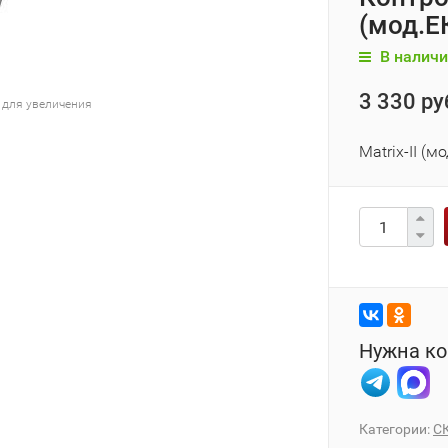
(мод.Е
В наличи
3 330 ру
 для увеличения
Matrix-II (
Нужна ко
Категории:
С