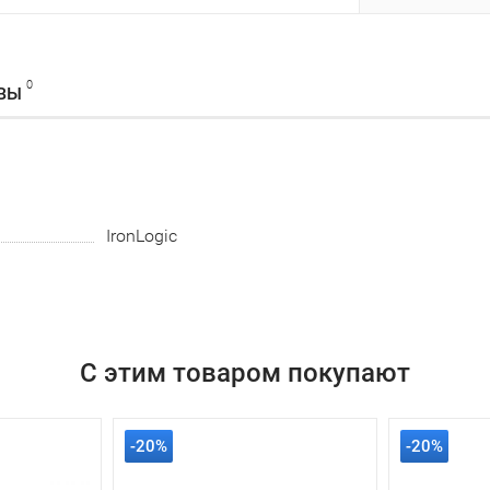
0
ВЫ
IronLogic
С этим товаром покупают
-20%
-20%