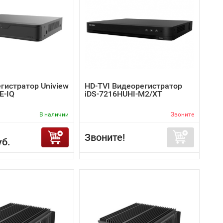
гистратор Uniview
HD-TVI Видеорегистратор
E-IQ
iDS-7216HUHI-M2/XT
В наличии
Звоните
Звоните!
уб.