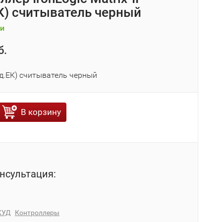
К) считыватель черный
и
б.
мод.ЕК) считыватель черный
В корзину
нсультация:
КУД
Контроллеры