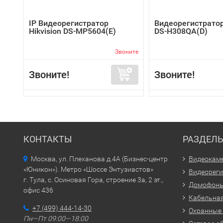
IP Видеорегистратор
Видеорегистратор
Hikvision DS-MP5604(E)
DS-H308QA(D)
Звоните
Звоните!
Звоните!
КОНТАКТЫ
РАЗДЕЛ
Москва, ул. Плеханова д.4А (Бизнес-центр
Видеокам
«Юникон»). Метро «Шоссе Энтузиастов»
Видеорег
г. Тула, с. Осиновая Гора, строение 3а, 2 эт.,
Домофон
офис 436
Кабельная
+7 (499) 444-14-30
Охранные
Пн—Пт 09:00—18:00