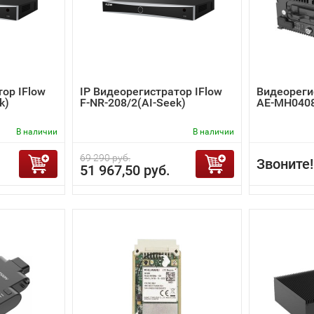
тор IFlow
IP Видеорегистратор IFlow
Видеорегис
k)
F-NR-208/2(AI-Seek)
AE-MH0408
В наличии
В наличии
69 290 руб.
Звоните!
51 967,50 руб.