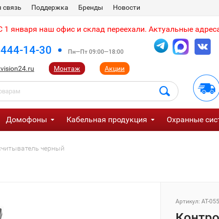
 связь
Поддержка
Бренды
Новости
 1 января наш офис и склад переехали. Актуальные адреса
 444-14-30
Пн—Пт 09:00—18:00
vision24.ru
Монтаж
Акции
Домофоны
Кабельная продукция
Охранные сис
) считыватель черный
Артикул:
AT-05
Контрол