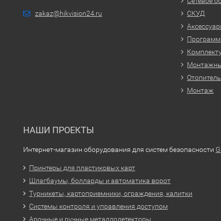
Сетевое о
zakaz@hikvision24.ru
СКУД
Аксессуа
Программн
Комплекту
Монтажн
Отопитель
Монтаж
НАШИ ПРОЕКТЫ
Интернет-магазин оборудования для систем безопасности
G
Принтеры для пластиковых карт
Шлагбаумы, болларды и автоматика ворот
Турникеты, картоприемники, ограждения, калитки
Системы контроля и управления доступом
Арочные и ручные металлодетекторы