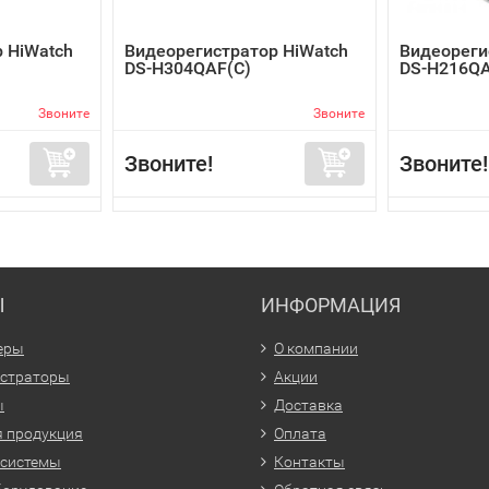
 HiWatch
Видеорегистратор HiWatch
Видеореги
DS-H304QAF(C)
DS-H216QA
Звоните
Звоните
Звоните!
Звоните!
Ы
ИНФОРМАЦИЯ
еры
О компании
истраторы
Акции
ы
Доставка
 продукция
Оплата
 системы
Контакты