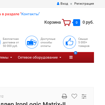
Вход
Регистрация
 в разделе "
Контакты"
Корзина
0 руб.
0
Бесплатная
Доступные
Свыше
доставка от
способы
5 000+
50 000 руб.
оплаты
товаров
6
темы
Сетевое оборудование
512
лер IronLogic Matrix-II