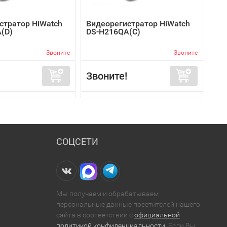
стратор HiWatch
Видеорегистратор HiWatch
(D)
DS-H216QA(C)
Звоните
Звоните
Звоните!
СОЦСЕТИ
Мы получаем и обрабатываем
персональные данные посетителей нашего
сайта в соответствии с
официальной
политикой конфиденциальности
. Если Вы