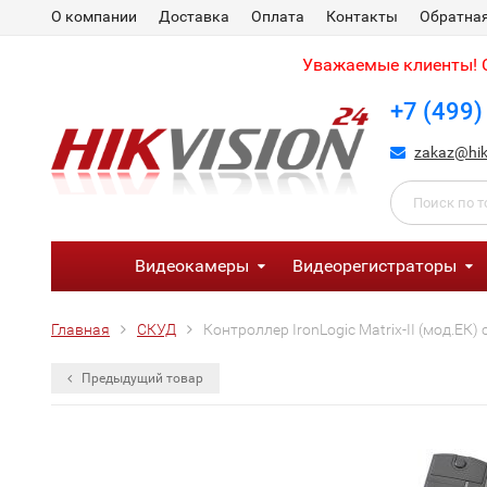
О компании
Доставка
Оплата
Контакты
Обратная
Уважаемые клиенты! С
+7 (499)
zakaz@hik
Видеокамеры
Видеорегистраторы
Главная
СКУД
Контроллер IronLogic Matrix-II (мод.ЕК
Предыдущий товар