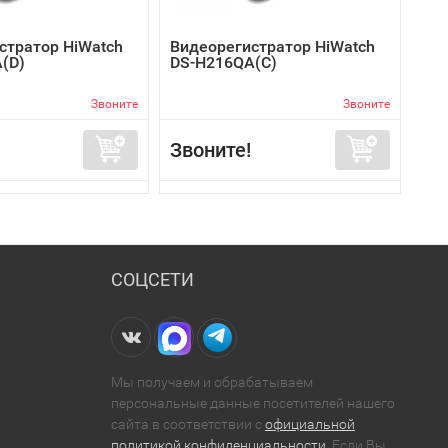
стратор HiWatch
Видеорегистратор HiWatch
(D)
DS-H216QA(C)
Звоните
Звоните
Звоните!
СОЦСЕТИ
Мы получаем и обрабатываем
персональные данные посетителей нашего
сайта в соответствии с
официальной
политикой конфиденциальности
. Если Вы