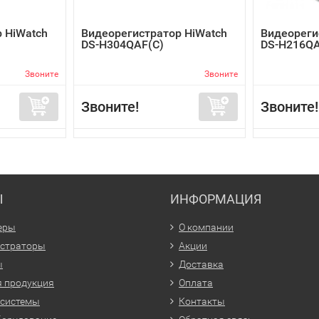
 HiWatch
Видеорегистратор HiWatch
Видеореги
DS-H304QAF(C)
DS-H216QA
Звоните
Звоните
Звоните!
Звоните!
Ы
ИНФОРМАЦИЯ
еры
О компании
истраторы
Акции
ы
Доставка
 продукция
Оплата
 системы
Контакты