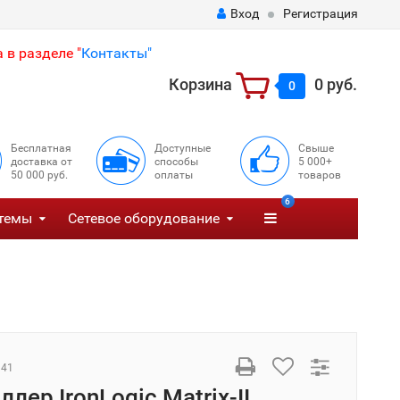
Вход
Регистрация
 в разделе "
Контакты"
Корзина
0 руб.
0
Бесплатная
Доступные
Свыше
доставка от
способы
5 000+
50 000 руб.
оплаты
товаров
6
темы
Сетевое оборудование
141
лер IronLogic Matrix-II