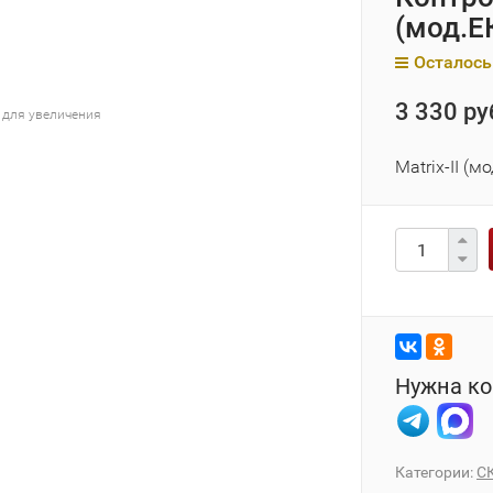
(мод.Е
Осталось
3 330 ру
 для увеличения
Matrix-II (
Нужна ко
Категории:
С