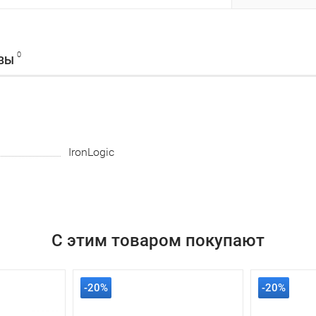
0
ВЫ
IronLogic
С этим товаром покупают
-20%
-20%