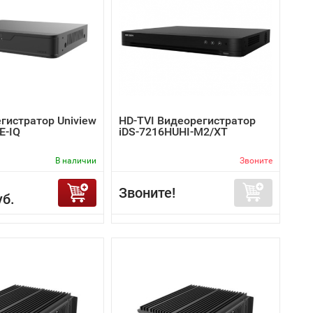
гистратор Uniview
HD-TVI Видеорегистратор
E-IQ
iDS-7216HUHI-M2/XT
В наличии
Звоните
Звоните!
уб.