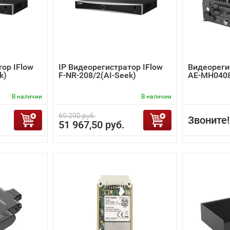
тор IFlow
IP Видеорегистратор IFlow
Видеорегис
k)
F-NR-208/2(AI-Seek)
AE-MH0408
В наличии
В наличии
69 290 руб.
Звоните!
51 967,50 руб.