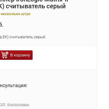
К) считыватель серый
 несколько штук
б.
мод.ЕК) считыватель серый
В корзину
нсультация:
КУД
Контроллеры