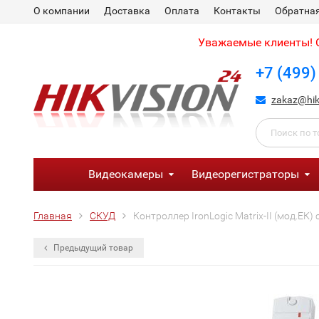
О компании
Доставка
Оплата
Контакты
Обратная
Уважаемые клиенты! С
+7 (499)
zakaz@hik
Видеокамеры
Видеорегистраторы
Главная
СКУД
Контроллер IronLogic Matrix-II (мод.ЕК
Предыдущий товар