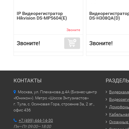
IP Видеорегистратор
Видеорегистратор
Hikvision DS-MP5604(E)
DS-H308QA(D)
Звоните
Звоните!
Звоните!
КОНТАКТЫ
РАЗДЕЛ
Москва, ул. Плеханова д.4А (Бизнес-центр
Видеокам
«Юникон»). Метро «Шоссе Энтузиастов»
Видеорег
г. Тула, с. Осиновая Гора, строение 3а, 2 эт.,
Домофон
офис 436
Кабельная
+7 (499) 444-14-30
Охранные
Пн—Пт 09:00—18:00