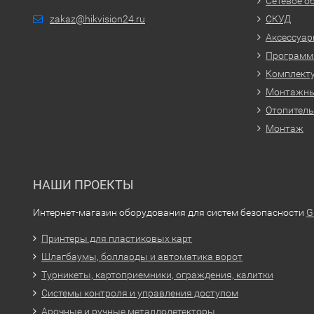
Сетевое о
zakaz@hikvision24.ru
СКУД
Аксессуа
Программн
Комплекту
Монтажн
Отопитель
Монтаж
НАШИ ПРОЕКТЫ
Интернет-магазин оборудования для систем безопасности
G
Принтеры для пластиковых карт
Шлагбаумы, болларды и автоматика ворот
Турникеты, картоприемники, ограждения, калитки
Системы контроля и управления доступом
Арочные и ручные металлодетекторы