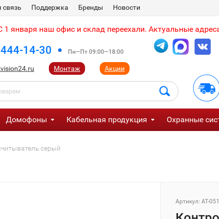
 связь
Поддержка
Бренды
Новости
 1 января наш офис и склад переехали. Актуальные адреса
 444-14-30
Пн—Пт 09:00—18:00
vision24.ru
Монтаж
Акции
Домофоны
Кабельная продукция
Охранные сис
) считыватель серый
Артикул:
AT-05
Контрол