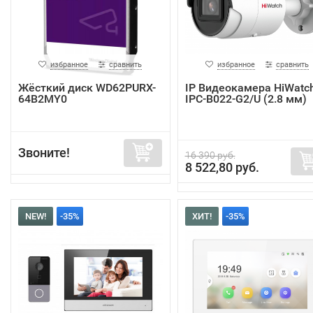
избранное
сравнить
избранное
сравнить
Жёсткий диск WD62PURX-
IP Видеокамера HiWatc
64B2MY0
IPC-B022-G2/U (2.8 мм)
Звоните!
16 390 руб.
8 522,80 руб.
NEW!
-35%
ХИТ!
-35%