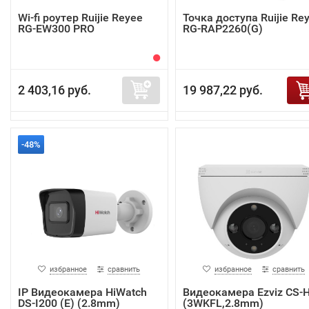
Wi-fi роутер Ruijie Reyee
Точка доступа Ruijie Re
RG-EW300 PRO
RG-RAP2260(G)
2 403,16 руб.
19 987,22 руб.
-48%
избранное
сравнить
избранное
сравнить
IP Видеокамера HiWatch
Видеокамера Ezviz CS-
DS-I200 (E) (2.8mm)
(3WKFL,2.8mm)