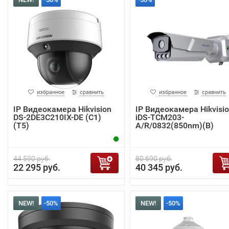
избранное
сравнить
избранное
сравнить
IP Видеокамера Hikvision
IP Видеокамера Hikvisi
DS-2DE3C210IX-DE (C1)
iDS-TCM203-
(T5)
A/R/0832(850nm)(B)
44 590 руб.
80 690 руб.
22 295 руб.
40 345 руб.
NEW!
-50%
NEW!
-50%