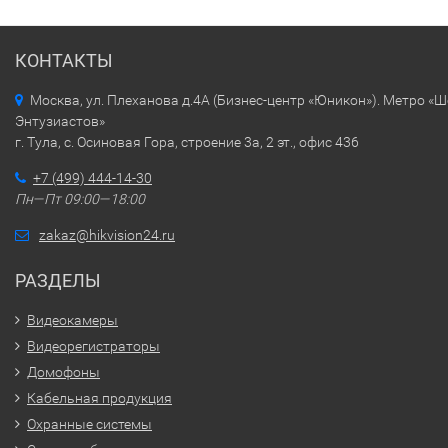
КОНТАКТЫ
Москва, ул. Плеханова д.4А (Бизнес-центр «Юникон»). Метро «
Энтузиастов»
г. Тула, с. Осиновая Гора, строение 3а, 2 эт., офис 436
+7 (499) 444-14-30
Пн—Пт 09:00—18:00
zakaz@hikvision24.ru
РАЗДЕЛЫ
Видеокамеры
Видеорегистраторы
Домофоны
Кабельная продукция
Охранные системы