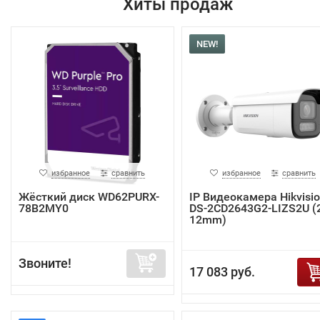
Хиты продаж
NEW!
избранное
сравнить
избранное
сравнить
Жёсткий диск WD62PURX-
IP Видеокамера Hikvisi
78B2MY0
DS-2CD2643G2-LIZS2U (2
12mm)
Звоните!
17 083 руб.