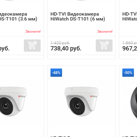
Видеокамера
HD-TVI Видеокамера
HD-TV
DS-T101 (3.6 мм)
HiWatch DS-T101 (6 мм)
HiWatc
Звоните!
Звоните!
1 420 руб.
1 860 р
руб.
738,40 руб.
967,2
-48%
-50%