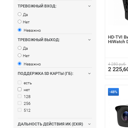
ТРЕВОЖНЫЙ ВХОД:
Да
Нет
Неважно
HD-TVI 
ТРЕВОЖНЫЙ ВЫХОД:
HiWatch 
Да
Нет
Неважно
4 280 руб.
2 225,6
ПОДДЕРЖКА SD КАРТЫ (ГБ):
есть
нет
-48%
128
256
512
ДАЛЬНОСТЬ ДЕЙСТВИЯ ИК (EXIR)