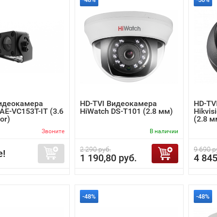
Видеокамера
HD-TVI Видеокамера
HD-TV
 AE-VC153T-IT (3.6
HiWatch DS-T101 (2.8 мм)
Hikvis
or)
(2.8 м
Звоните
В наличии
2 290 руб.
9 690 р
е!
1 190,80 руб.
4 845
-48%
-48%