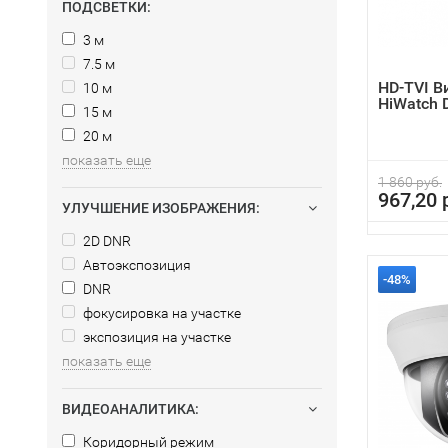
ПОДСВЕТКИ:
3 м
7.5 м
HD-TVI 
10 м
HiWatch 
15 м
20 м
показать еще
1 860 руб.
967,20 
УЛУЧШЕНИЕ ИЗОБРАЖЕНИЯ:
2D DNR
Автоэкспозиция
-48%
DNR
фокусировка на участке
экспозиция на участке
показать еще
ВИДЕОАНАЛИТИКА:
Коридорный режим