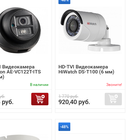
I Видеокамера
HD-TVI Видеокамера
ion AE-VC122T-ITS
HiWatch DS-T100 (6 мм)
м)
В наличии
Звоните!
уб.
1 770 руб.
 руб.
920,40 руб.
-48%