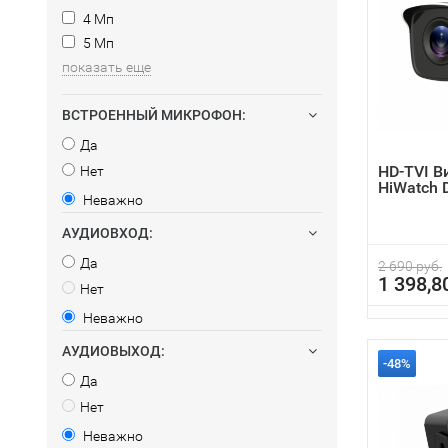
4 Мп
5 Мп
показать еще
ВСТРОЕННЫЙ МИКРОФОН:
Да
HD-TVI 
Нет
HiWatch 
Неважно
АУДИОВХОД:
Да
2 690 руб.
1 398,8
Нет
Неважно
АУДИОВЫХОД:
-48%
Да
Нет
Неважно