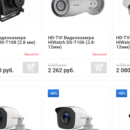
Видеокамера
HD-TVI Видеокамера
HD-TV
DS-T108 (2.8 мм)
HiWatch DS-T106 (2.8-
HiWatc
12мм)
12мм)
Звоните!
Звоните!
4 350 руб.
4 000 р
0 руб.
2 262 руб.
2 080
-48%
-48%