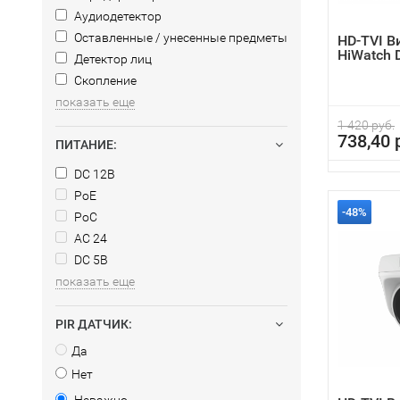
Аудиодетектор
Оставленные / унесенные предметы
HD-TVI 
HiWatch 
Детектор лиц
Скопление
показать еще
1 420 руб.
738,40 
ПИТАНИЕ:
DC 12В
PoE
-48%
PoC
AC 24
DC 5В
показать еще
PIR ДАТЧИК:
Да
Нет