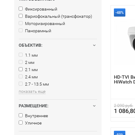
Фиксированный
-48%
Вариофокальный (трансфокатор)
Моторизированный
Панорамный
ОБЪЕКТИВ:
1.1 мм
2 мм
2.1 мм
HD-TVI 
2.4 мм
HiWatch 
2.7 - 13.5 мм
показать еще
2 090 руб.
РАЗМЕЩЕНИЕ:
1 086,8
Внутреннее
Уличное
-50%