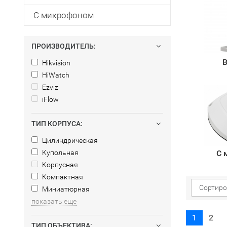
С микрофоном
ПРОИЗВОДИТЕЛЬ:
В
Hikvision
HiWatch
Ezviz
iFlow
ТИП КОРПУСА:
Цилиндрическая
Купольная
С 
Корпусная
Компактная
Сортиро
Миниатюрная
показать еще
1
2
ТИП ОБЪЕКТИВА: