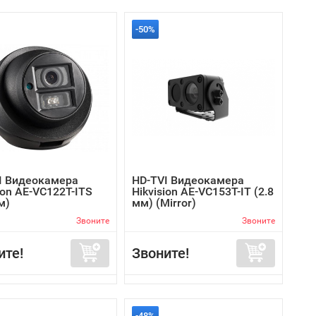
-50%
I Видеокамера
HD-TVI Видеокамера
ion AE-VC122T-ITS
Hikvision AE-VC153T-IT (2.8
м)
мм) (Mirror)
Звоните
Звоните
ите!
Звоните!
-48%