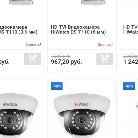
Видеокамера
HD-TVI Видеокамера
HD-TV
DS-T110 (3.6 мм)
HiWatch DS-T110 (6 мм)
HiWatc
Звоните!
Звоните!
1 860 руб.
2 390 р
руб.
967,20 руб.
1 242
-48%
-48%