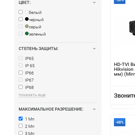
ЦВЕТ:
белый
черный
серый
зеленый
СТЕПЕНЬ ЗАЩИТЫ:
IP65
HD-TVI 
IP 65
Hikvision
IP66
мм) (Mirr
IP67
IP68
Звонит
показать еще
МАКСИМАЛЬНОЕ РАЗРЕШЕНИЕ:
1 Мп
-48%
2 Мп
3 Мп