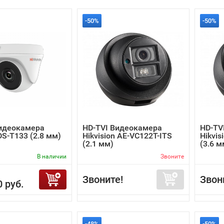
-50%
-50%
Видеокамера
HD-TVI Видеокамера
HD-TV
DS-T133 (2.8 мм)
Hikvision AE-VC122T-ITS
Hikvis
(2.1 мм)
(3.6 м
В наличии
Звоните
Звоните!
Звон
0 руб.
-48%
-50%