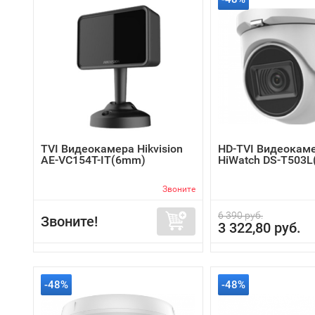
TVI Видеокамера Hikvision
HD-TVI Видеокам
AE-VC154T-IT(6mm)
HiWatch DS-T503L
Звоните
6 390 руб.
Звоните!
3 322,80 руб.
-48%
-48%