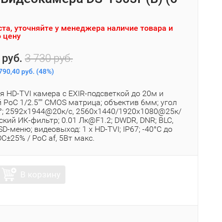
та, уточняйте у менеджера наличие товара и
 цену
 руб.
3 730 руб.
790,40 руб.
(
48%
)
 HD-TVI камера с EXIR-подсветкой до 20м и
 PoC 1/2.5"" CMOS матрица; объектив 6мм; угол
1°; 2592x1944@20к/с, 2560x1440/1920x1080@25к/
ский ИК-фильтр; 0.01 Лк@F1.2; DWDR, DNR; BLC,
SD-меню; видеовыход: 1 х HD-TVI; IP67; -40°С до
DC±25% / PoC af, 5Вт макс.
В корзину