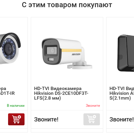
С этим товаром покупают
ера
HD-TVI Видеокамера
HD-TVI Ви
6D1T-IR
Hikvision DS-2CE10DF3T-
Hikvision 
LFS(2.8 мм)
S(2.1mm)
В наличии
Звоните
Звоните!
Звоните!