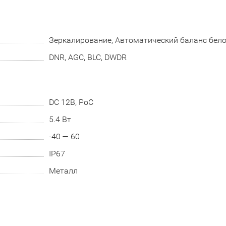
Зеркалирование, Автоматический баланс бело
DNR, AGC, BLC, DWDR
DC 12В, PoC
5.4 Вт
-40 — 60
IP67
Металл