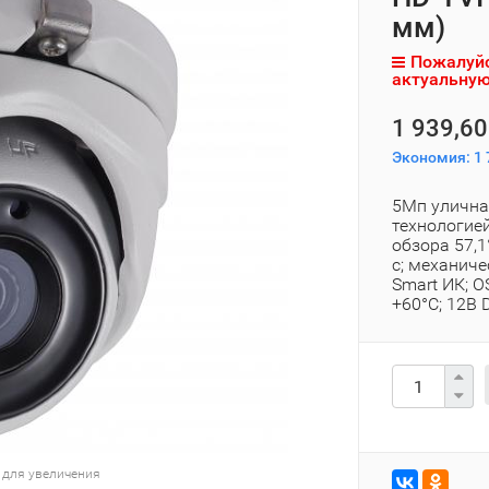
мм)
Пожалуйс
актуальную
1 939,60
Экономия:
1 
5Мп уличная
технологией
обзора 57,
с; механиче
Smart ИК; O
+60°С; 12В 
 для увеличения