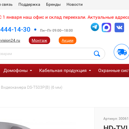
 связь
Поддержка
Бренды
Новости
 1 января наш офис и склад переехали. Актуальные адреса
 444-14-30
Пн—Пт 09:00—18:00
vision24.ru
Монтаж
Акции
Домофоны
Кабельная продукция
Охранные сис
 Видеокамера DS-T503P(B) (6 мм)
Артикул:
30061
HD-TVI