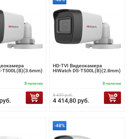
деокамера
HD-TVI Видеокамера
S-T500L(B)(3.6mm)
HiWatch DS-T500L(B)(2.8mm)
В наличии
В наличии
8 490 руб.
руб.
4 414,80 руб.
-48%