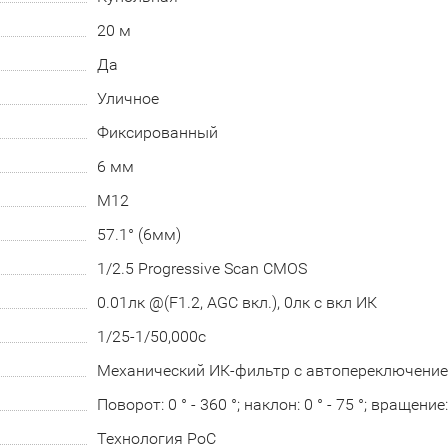
20 м
Да
Уличное
Фиксированный
6 мм
М12
57.1° (6мм)
1/2.5 Progressive Scan CMOS
0.01лк @(F1.2, AGC вкл.), 0лк с вкл ИК
1/25-1/50,000с
Механический ИК-фильтр с автопереключени
Поворот: 0 ° - 360 °; наклон: 0 ° - 75 °; вращение: 
Технология PoC