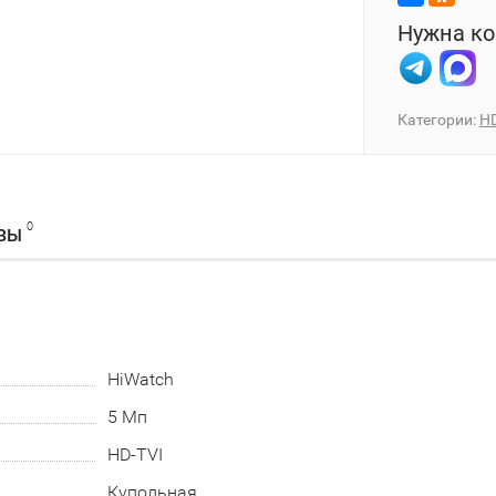
Нужна ко
Категории:
H
0
ВЫ
HiWatch
5 Мп
HD-TVI
Купольная