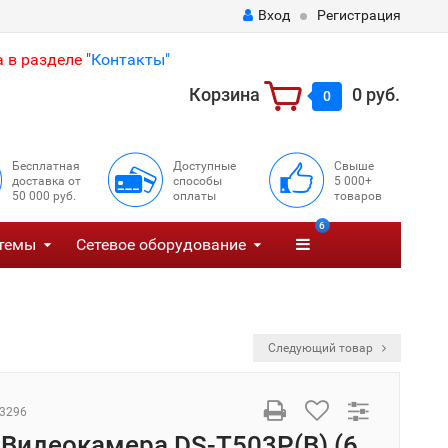
Вход
Регистрация
 в разделе "
Контакты"
Корзина
0 руб.
0
Бесплатная
Доступные
Свыше
доставка от
способы
5 000+
50 000 руб.
оплаты
товаров
6
темы
Сетевое оборудование
Следующий товар
3296
 Видеокамера DS-T503P(B) (6