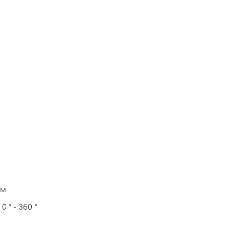
ем
0 ° - 360 °