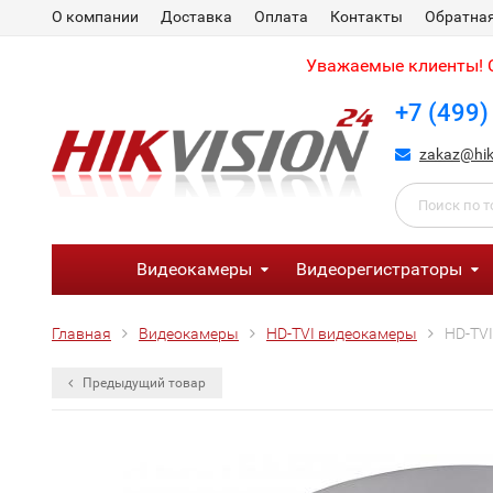
О компании
Доставка
Оплата
Контакты
Обратная
Уважаемые клиенты! С
+7 (499)
zakaz@hik
Видеокамеры
Видеорегистраторы
Главная
Видеокамеры
HD-TVI видеокамеры
HD-TVI
Предыдущий товар