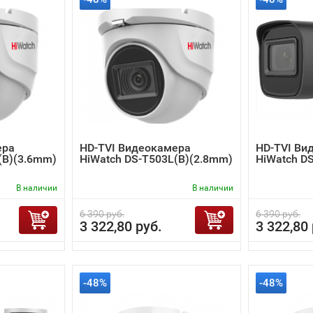
ера
HD-TVI Видеокамера
HD-TVI Ви
(B)(3.6mm)
HiWatch DS-T503L(B)(2.8mm)
HiWatch D
В наличии
В наличии
6 390 руб.
6 390 руб.
3 322,80 руб.
3 322,80 
-48%
-48%