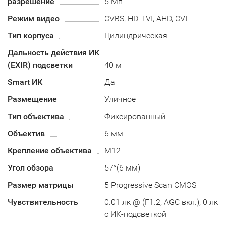
разрешение
5 Мп
Режим видео
CVBS, HD-TVI, AHD, CVI
Тип корпуса
Цилиндрическая
Дальность действия ИК
(EXIR) подсветки
40 м
Smart ИК
Да
Размещение
Уличное
Тип объектива
Фиксированный
Объектив
6 мм
Крепление объектива
М12
Угол обзора
57°(6 мм)
Размер матрицы
5 Progressive Scan CMOS
Чувствительность
0.01 лк @ (F1.2, AGC вкл.), 0 лк
с ИК-подсветкой