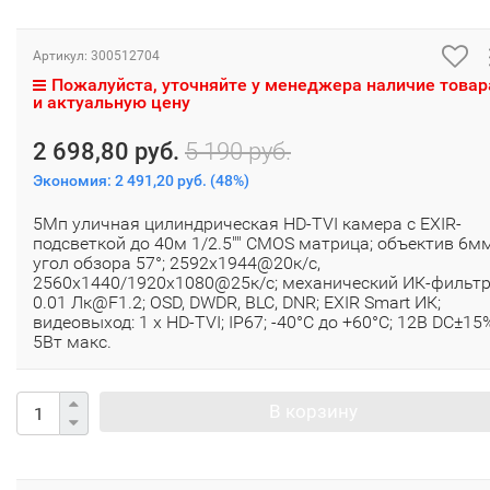
Артикул:
300512704
Пожалуйста, уточняйте у менеджера наличие товар
и актуальную цену
2 698,80 руб.
5 190 руб.
Экономия:
2 491,20 руб.
(
48%
)
5Мп уличная цилиндрическая HD-TVI камера с EXIR-
подсветкой до 40м 1/2.5"" CMOS матрица; объектив 6мм
угол обзора 57°; 2592x1944@20к/с,
2560x1440/1920x1080@25к/с; механический ИК-фильтр
0.01 Лк@F1.2; OSD, DWDR, BLC, DNR; EXIR Smart ИК;
видеовыход: 1 х HD-TVI; IP67; -40°С до +60°С; 12В DC±15
5Вт макс.
В корзину