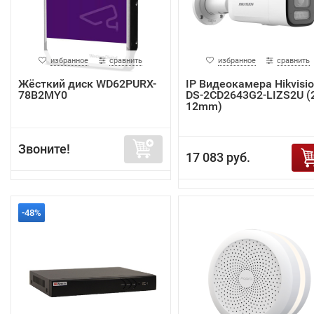
избранное
сравнить
избранное
сравнить
Жёсткий диск WD62PURX-
IP Видеокамера Hikvisi
78B2MY0
DS-2CD2643G2-LIZS2U (2
12mm)
Звоните!
17 083 руб.
-48%