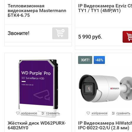
Тепловизионная
IP Видеокамера Ezviz C
видеокамера Mastermann
TY1 / TY1 (4MP,W1)
БТК4-6.75
Звоните!
5 990 руб.
ХИТ!
-48%
избранное
сравнить
избранное
сравнить
Жёсткий диск WD62PURX-
IP Видеокамера HiWatc
64B2MY0
IPC-B022-G2/U (2.8 мм)