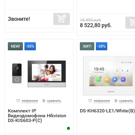
Звоните!
16 390 руб.
8 522,80 руб.
NEW!
-35%
ХИТ!
-35%
избранное
сравнить
избранное
сравнить
Комплект IP
DS-KH6320-LE1/White(B)
Видеодомофона Hikvision
DS-KIS603-P(C)