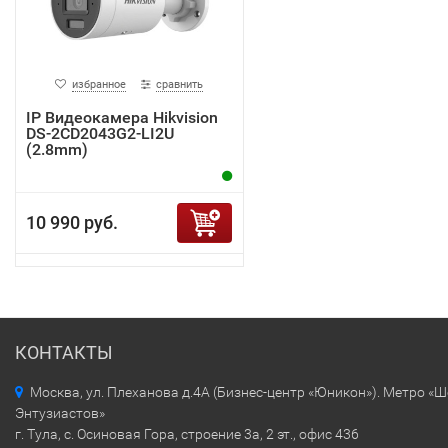
избранное
сравнить
IP Видеокамера Hikvision
DS-2CD2043G2-LI2U
(2.8mm)
10 990 руб.
КОНТАКТЫ
Москва, ул. Плеханова д.4А (Бизнес-центр «Юникон»). Метро «
Энтузиастов»
г. Тула, с. Осиновая Гора, строение 3а, 2 эт., офис 436