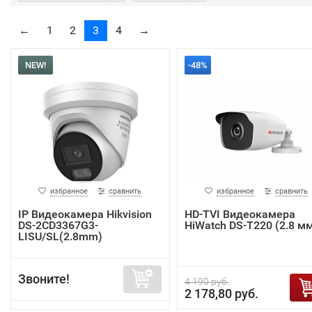
←
1
2
3
4
→
NEW!
-48%
избранное
сравнить
избранное
сравнить
IP Видеокамера Hikvision
HD-TVI Видеокамера
DS-2CD3367G3-
HiWatch DS-T220 (2.8 м
LISU/SL(2.8mm)
Звоните!
4 190 руб.
2 178,80 руб.