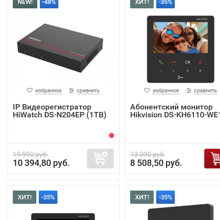
NEW!
-48%
ХИТ!
-35%
избранное
сравнить
избранное
сравнить
IP Видеорегистратор
Абонентский монитор
HiWatch DS-N204EP (1TB)
Hikvision DS-KH6110-WE
19 990 руб.
13 090 руб.
10 394,80 руб.
8 508,50 руб.
ХИТ!
-35%
ХИТ!
-35%