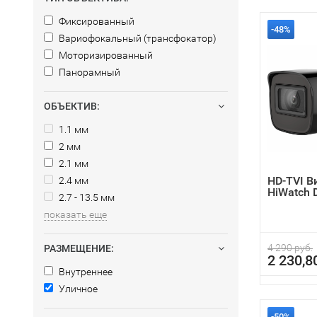
Фиксированный
-48%
Вариофокальный (трансфокатор)
Моторизированный
Панорамный
ОБЪЕКТИВ:
1.1 мм
2 мм
2.1 мм
HD-TVI 
2.4 мм
HiWatch 
2.7 - 13.5 мм
показать еще
4 290 руб.
РАЗМЕЩЕНИЕ:
2 230,8
Внутреннее
Уличное
-50%