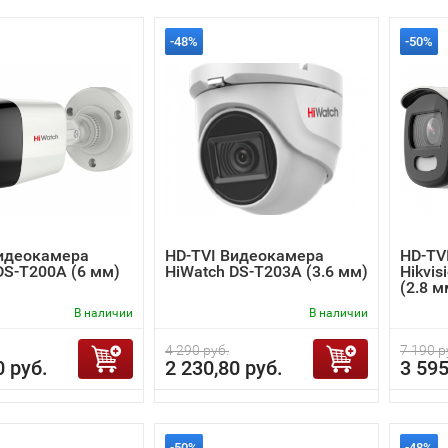
-48%
-50%
Видеокамера
HD-TVI Видеокамера
HD-TV
DS-T200A (6 мм)
HiWatch DS-T203A (3.6 мм)
Hikvis
(2.8 м
В наличии
В наличии
4 290 руб.
7 190 р
0 руб.
2 230,80 руб.
3 595
-50%
-48%