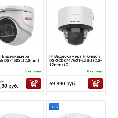
I Видеокамера
IP Видеокамера Hikvision
ch DS-T503L(2.8mm)
DS-2CD3747G2T-LZSU (2.8-
12mm) (C...
В наличии
В наличии
уб.
69 890 руб.
,80 руб.
-48%