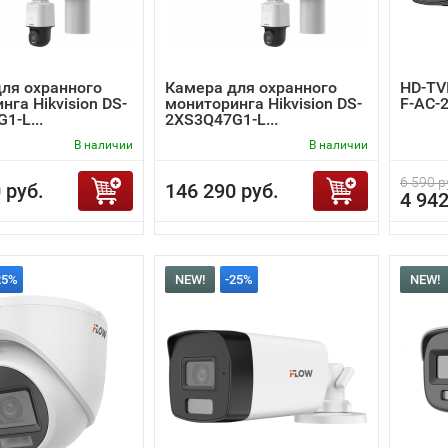
ля охранного
Камера для охранного
HD-TV
нга Hikvision DS-
мониторинга Hikvision DS-
F-AC-
1-L...
2XS3Q47G1-L...
В наличии
В наличии
6 590 р
 руб.
146 290 руб.
4 942
25%
NEW!
-25%
NEW!