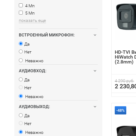
4 Мп
5 Мп
показать еще
ВСТРОЕННЫЙ МИКРОФОН:
Да
HD-TVI 
Нет
HiWatch 
Неважно
(2.8mm)
АУДИОВХОД:
Да
4 290 руб.
2 230,8
Нет
Неважно
АУДИОВЫХОД:
-48%
Да
Нет
Неважно