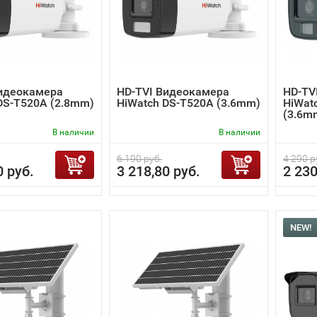
Видеокамера
HD-TVI Видеокамера
HD-TV
DS-T520A (2.8mm)
HiWatch DS-T520A (3.6mm)
HiWat
(3.6m
В наличии
В наличии
6 190 руб.
4 290 р
0 руб.
3 218,80 руб.
2 230
NEW!