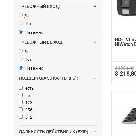
ТРЕВОЖНЫЙ ВХОД:
Да
Нет
Неважно
HD-TVI 
ТРЕВОЖНЫЙ ВЫХОД:
HiWatch 
Да
Нет
Неважно
6 190 руб.
3 218,8
ПОДДЕРЖКА SD КАРТЫ (ГБ):
есть
нет
128
256
512
ДАЛЬНОСТЬ ДЕЙСТВИЯ ИК (EXIR)