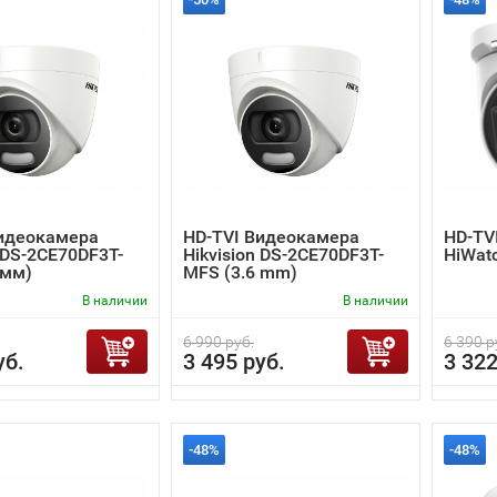
Видеокамера
HD-TVI Видеокамера
HD-TV
n DS-2CE70DF3T-
Hikvision DS-2CE70DF3T-
HiWat
 мм)
MFS (3.6 mm)
В наличии
В наличии
6 990 руб.
6 390 р
уб.
3 495 руб.
3 322
-48%
-48%