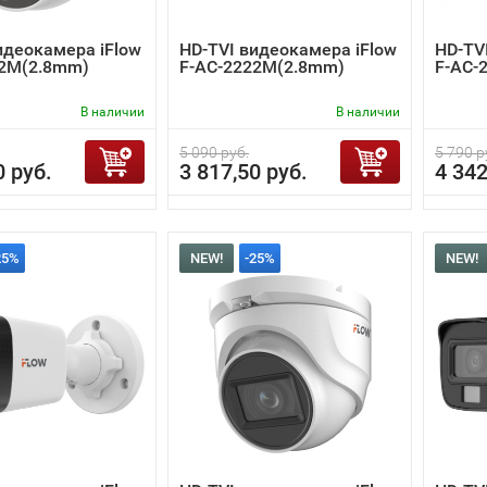
идеокамера iFlow
HD-TVI видеокамера iFlow
HD-TV
22M(2.8mm)
F-AC-2222M(2.8mm)
F-AC-
В наличии
В наличии
5 090 руб.
5 790 р
0 руб.
3 817,50 руб.
4 342
25%
NEW!
-25%
NEW!