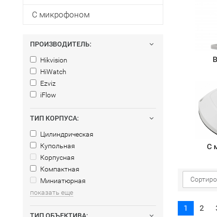
С микрофоном
ПРОИЗВОДИТЕЛЬ:
В
Hikvision
HiWatch
Ezviz
iFlow
ТИП КОРПУСА:
Цилиндрическая
Купольная
С 
Корпусная
Компактная
Сортиро
Миниатюрная
показать еще
1
2
ТИП ОБЪЕКТИВА: