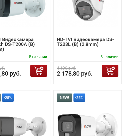
I Видеокамера
HD-TVI Видеокамера DS-
ch DS-T200A (B)
T203L (B) (2.8mm)
m)
В наличии
В наличии
уб.
4 190 руб.
,80 руб.
2 178,80 руб.
-25%
NEW!
-25%