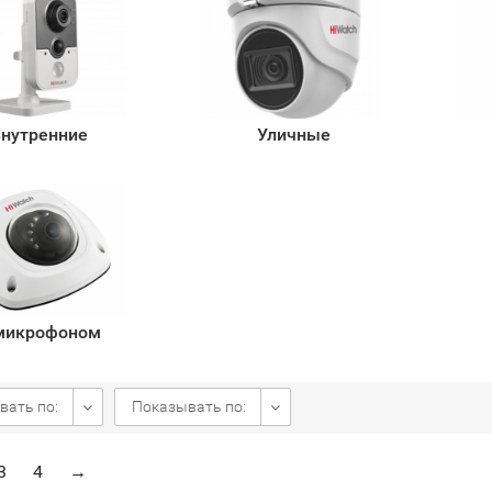
нутренние
Уличные
микрофоном
вать по:
Показывать по:
3
4
→