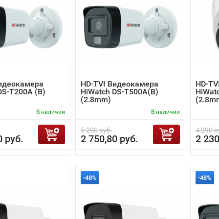
Видеокамера
HD-TVI Видеокамера
HD-TV
DS-T200A (B)
HiWatch DS-T500A(B)
HiWat
(2.8mm)
(2.8m
В наличии
В наличии
5 290 руб.
4 290 р
0 руб.
2 750,80 руб.
2 230
-48%
-48%