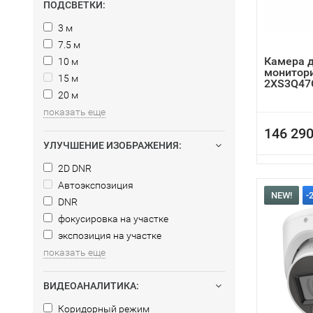
ПОДСВЕТКИ:
3 м
7.5 м
Камера д
10 м
монитори
15 м
2XS3Q47G
20 м
показать еще
146 290
УЛУЧШЕНИЕ ИЗОБРАЖЕНИЯ:
2D DNR
Автоэкспозиция
NEW!
-
DNR
фокусировка на участке
экспозиция на участке
показать еще
ВИДЕОАНАЛИТИКА:
Коридорный режим