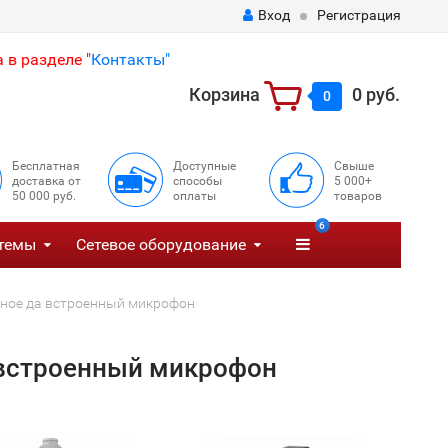
Вход
Регистрация
 в разделе "
Контакты"
Корзина
0 руб.
0
Бесплатная
Доступные
Свыше
доставка от
способы
5 000+
50 000 руб.
оплаты
товаров
6
темы
Сетевое оборудование
чное да встроенный микрофон
 встроенный микрофон