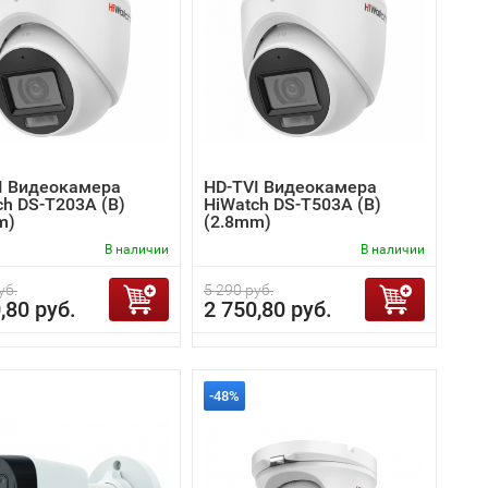
I Видеокамера
HD-TVI Видеокамера
ch DS-T203A (B)
HiWatch DS-T503A (B)
m)
(2.8mm)
В наличии
В наличии
уб.
5 290 руб.
,80 руб.
2 750,80 руб.
-48%