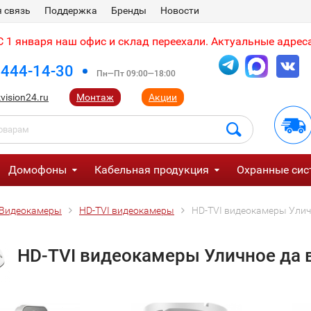
 связь
Поддержка
Бренды
Новости
 1 января наш офис и склад переехали. Актуальные адреса
 444-14-30
Пн—Пт 09:00—18:00
vision24.ru
Монтаж
Акции
Домофоны
Кабельная продукция
Охранные сис
Видеокамеры
HD-TVI видеокамеры
HD-TVI видеокамеры Ули
HD-TVI видеокамеры Уличное да