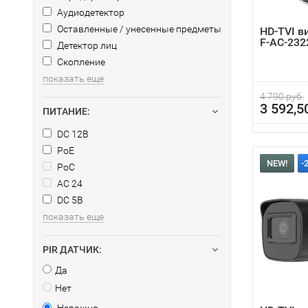
Аудиодетектор
Оставленные / унесенные предметы
HD-TVI в
F-AC-23
Детектор лиц
Скопление
показать еще
4 790 руб.
3 592,5
ПИТАНИЕ:
DC 12В
PoE
NEW!
-
PoC
AC 24
DC 5В
показать еще
PIR ДАТЧИК:
Да
Нет