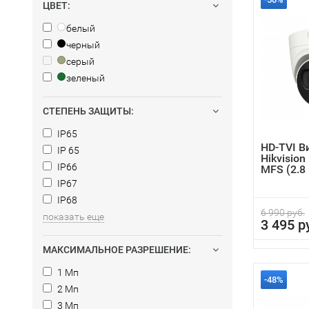
ЦВЕТ:
белый
черный
серый
зеленый
СТЕПЕНЬ ЗАЩИТЫ:
IP65
HD-TVI 
IP 65
Hikvisio
IP66
MFS (2.8
IP67
IP68
6 990 руб.
показать еще
3 495 р
МАКСИМАЛЬНОЕ РАЗРЕШЕНИЕ:
1 Мп
-48%
2 Мп
3 Мп