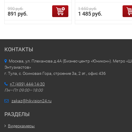
990 руб.
1 650 руб.
891 руб.
1 485 руб.
КОНТАКТЫ
Москва, ул. Плеханова д.4А (Бизнес-центр «Юникон»). Метро «
Энтузиастов»
г. Тула, с. Осиновая Гора, строение 3а, 2 эт., офис 436
+7 (499) 444-14-30
Пн—Пт 09:00—18:00
zakaz@hikvision24.ru
РАЗДЕЛЫ
Видеокамеры