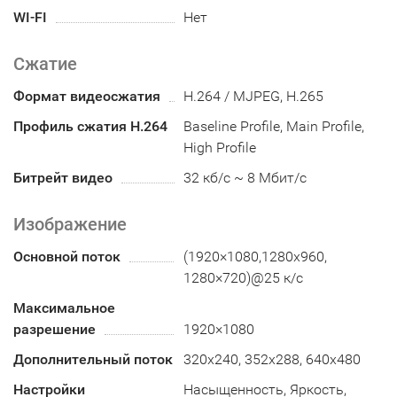
WI-FI
Нет
Сжатие
Формат видеосжатия
H.264 / MJPEG, H.265
Профиль сжатия H.264
Baseline Profile, Main Profile,
High Profile
Битрейт видео
32 кб/с ~ 8 Мбит/с
Изображение
Основной поток
(1920×1080,1280х960,
1280×720)@25 к/с
Максимальное
разрешение
1920×1080
Дополнительный поток
320x240, 352х288, 640x480
Настройки
Насыщенность, Яркость,