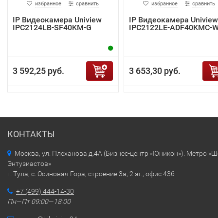
избранное
сравнить
избранное
сравнить
IP Видеокамера Uniview
IP Видеокамера Uniview
IPC2124LB-SF40KM-G
IPC2122LE-ADF40KMC-
3 592,25 руб.
3 653,30 руб.
КОНТАКТЫ
Москва, ул. Плеханова д.4А (Бизнес-центр «Юникон»). Метро «
Энтузиастов»
г. Тула, с. Осиновая Гора, строение 3а, 2 эт., офис 436
+7 (499) 444-14-30
Пн—Пт 09:00—18:00