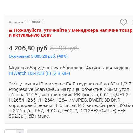
Артикул:
311309965
Пожалуйста, уточняйте у менеджера наличие товар
и актуальную цену
4 206,80 руб.
8 090 руб.
Экономия:
3 883,20 руб.
(
48%
)
Модель оборудования обновлена. Актуальная модель:
HiWatch DS-I203 (E) (2.8 мм)
2Мп уличная IP-камера с EXIR-подсветкой до 30м 1/2.7''
Progressive Scan CMOS матрица; объектив 2.8мм; угол
обзора 114,8°; механический ИК-фильтр; 0.01Лк@F1.2;
H.265/H.265+/H.264/H.264+/MJPEG, DWDR; 3D DNR;
коридорный режим; BLC; Smart ИК; видеобитрейт 32кби
с-2Мбит/с; IP67; -40°C до +60°C; DC12В±25%/PoE(IEEE
802.3af); 6Вт макс.