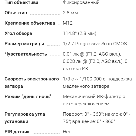
Тип объектива
Фиксированный
Объектив
2.8 мм
Крепление объектива
М12
Угол обзора
114.8° (2.8 мм)
Размер матрицы
1/2.7 Progressive Scan CMOS
Чувствительность
0.01 лк @ (F1.2, AGC вкл.),
0.028 лк @ (F2.0, AGC вкл.), 0
лк с вкл ИК
Скорость электронного
1/3 с ~ 1/100 000 с, поддержка
затвора
медленного затвора
Режим "день / ночь"
Механический ИК-фильтр с
автопереключением
Регулировка угла
Поворот: 0° - 360°; наклон: 0° -
установки
75°; вращение: 0° - 360°
PIR датчик
Нет