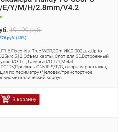
3/E/Y/M/H/2.8mm/V4.2
и
уб.
19 190 руб.
676 руб.
(
40%
)
F1.6,Fixed Iris, True WDR,30m ИК,0.002Lux,Up to
25к/с,512 Объем карты, Слот для SD,Встроенный
дио I/O 1/1,Тревога I/O 1/1,Metal
,DC12V,Профиль ONVIF S/T/G, опорная растяжка,
ция по периметру+Человек/транспортное
цельнометаллический корпус
В корзину