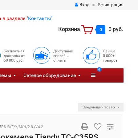
Вход
Регистрация
 в разделе "
Контакты"
Корзина
0 руб.
0
Бесплатная
Доступные
Свыше
доставка от
способы
5 000+
50 000 руб.
оплаты
товаров
6
темы
Сетевое оборудование
Следующий товар
5PS I3/E/Y/M/H/2.8 /V4.2
еокамера Tiandy TC-C35PS