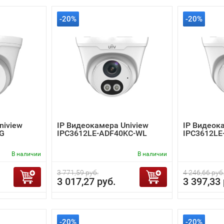
-20%
-20%
niview
IP Видеокамера Uniview
IP Видеок
-G
IPC3612LE-ADF40KC-WL
IPC3612LE
В наличии
В наличии
3 771,59 руб.
4 246,66 руб
3 017,27 руб.
3 397,33 
-20%
-20%