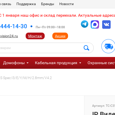
 связь
Поддержка
Бренды
Новости
 1 января наш офис и склад переехали. Актуальные адреса
 444-14-30
Пн—Пт 09:00—18:00
vision24.ru
Монтаж
Акции
Домофоны
Кабельная продукция
Охранные сис
PS Spec:I3/E/Y/M/H/2.8mm/V4.2
Артикул:
TC-C3
IP Вид