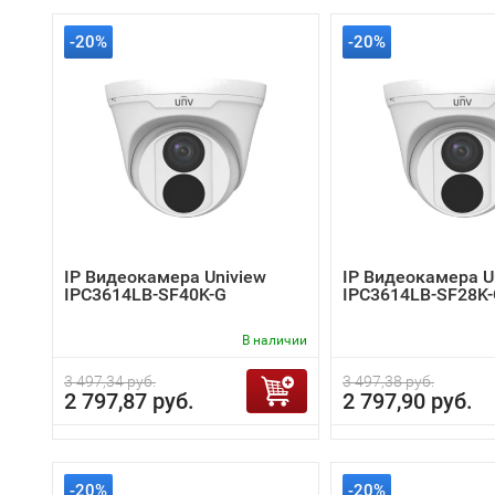
-20%
-20%
IP Видеокамера Uniview
IP Видеокамера U
IPC3614LB-SF40K-G
IPC3614LB-SF28K
В наличии
3 497,34 руб.
3 497,38 руб.
2 797,87 руб.
2 797,90 руб.
-20%
-20%