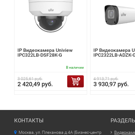
IP Видеокамера Uniview
IP Видеокамера U
IPC322LB-DSF28K-G
IPC2322LB-ADZK-
В наличии
3 025,61 руб.
4 913,71 руб.
2 420,49 руб.
3 930,97 руб.
КОНТАКТЫ
РАЗДЕЛ
Москва, ул. Плеханова д.4А (Бизнес-центр
Видеокам