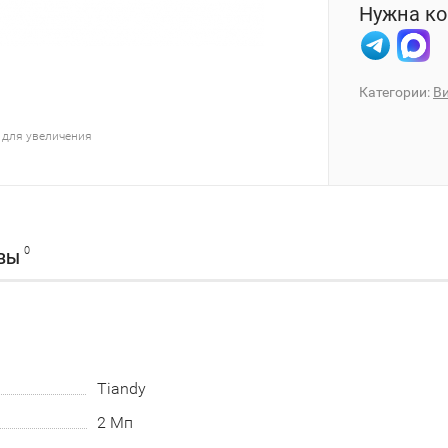
Нужна ко
Категории:
В
 для увеличения
0
ВЫ
Tiandy
2 Мп