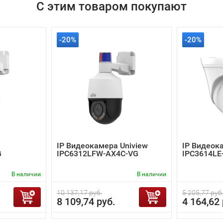
С этим товаром покупают
-20%
-20%
IP Видеокамера Uniview
IP Видеок
G
IPC6312LFW-AX4C-VG
IPC3614LE
В наличии
В наличии
10 137,17 руб.
5 205,77 руб
8 109,74 руб.
4 164,62 