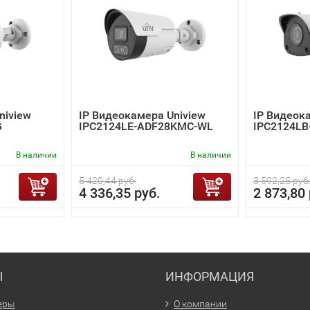
niview
IP Видеокамера Uniview
IP Видеок
G
IPC2124LE-ADF28KMC-WL
IPC2124LB
В наличии
В наличии
5 420,44 руб.
3 592,25 руб
4 336,35 руб.
2 873,80 
Ы
ИНФОРМАЦИЯ
еры
О компании