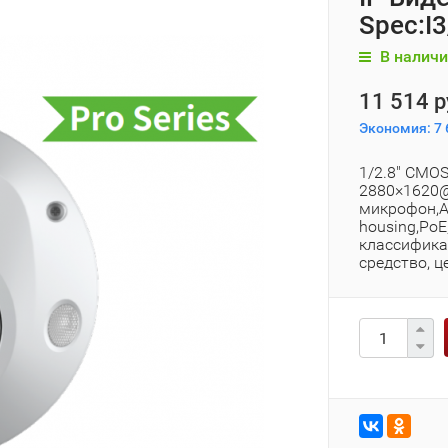
Spec:I
В наличи
11 514 р
Экономия:
7 
1/2.8" CMOS,
2880×1620@
микрофон,Ау
housing,PoE
классифика
средство, 