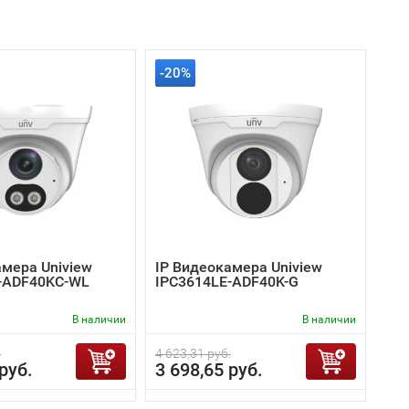
-20%
амера Uniview
IP Видеокамера Uniview
-ADF40KC-WL
IPC3614LE-ADF40K-G
В наличии
В наличии
.
4 623,31 руб.
руб.
3 698,65 руб.