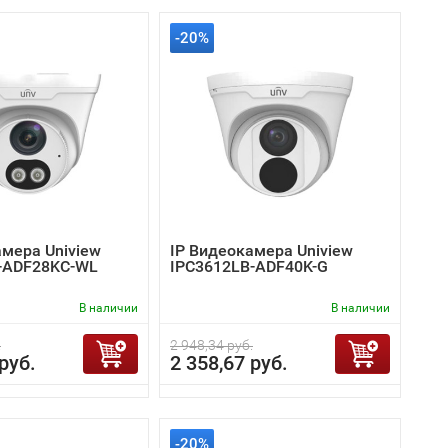
-20%
амера Uniview
IP Видеокамера Uniview
-ADF28KC-WL
IPC3612LB-ADF40K-G
В наличии
В наличии
.
2 948,34 руб.
руб.
2 358,67 руб.
-20%