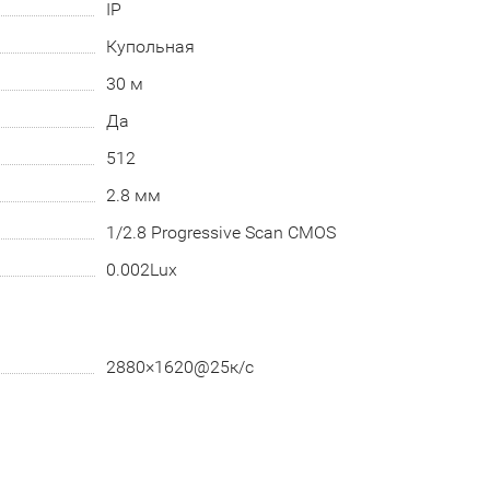
IP
Купольная
30 м
Да
512
2.8 мм
1/2.8 Progressive Scan CMOS
0.002Lux
2880×1620@25к/с