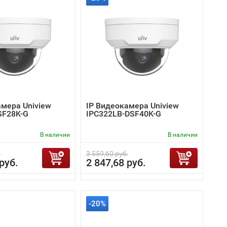
амера Uniview
IP Видеокамера Uniview
SF28K-G
IPC322LB-DSF40K-G
В наличии
В наличии
.
3 559,60 руб.
руб.
2 847,68 руб.
-20%