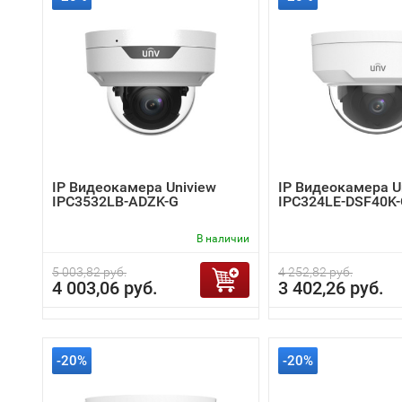
IP Видеокамера Uniview
IP Видеокамера U
IPC3532LB-ADZK-G
IPC324LE-DSF40K
В наличии
5 003,82 руб.
4 252,82 руб.
4 003,06 руб.
3 402,26 руб.
-20%
-20%