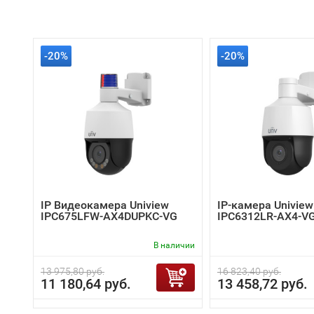
-20%
-20%
IP Видеокамера Uniview
IP-камера Uniview
IPC675LFW-AX4DUPKC-VG
IPC6312LR-AX4-V
В наличии
13 975,80 руб.
16 823,40 руб.
11 180,64 руб.
13 458,72 руб.