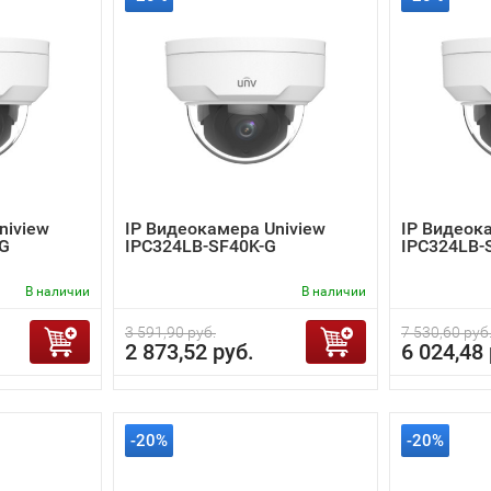
niview
IP Видеокамера Uniview
IP Видеок
-G
IPC324LB-SF40K-G
IPC324LB-
В наличии
В наличии
3 591,90 руб.
7 530,60 руб
2 873,52 руб.
6 024,48 
-20%
-20%