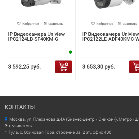
избранное
сравнить
избранное
сравнить
IP Видеокамера Uniview
IP Видеокамера Uniview
IPC2124LB-SF40KM-G
IPC2122LE-ADF40KMC-
3 592,25 руб.
3 653,30 руб.
КОНТАКТЫ
Москва, ул. Плеханова д.4А (Бизнес-центр «Юникон»). Метро «
Энтузиастов»
г. Тула, с. Осиновая Гора, строение 3а, 2 эт., офис 436