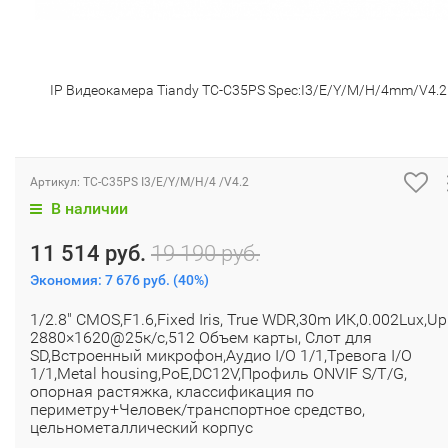
IP Видеокамера Tiandy TC-C35PS Spec:I3/E/Y/M/H/4mm/V4.2
Артикул:
TC-C35PS I3/E/Y/M/H/4 /V4.2
В наличии
11 514 руб.
19 190 руб.
Экономия:
7 676 руб.
(
40%
)
1/2.8" CMOS,F1.6,Fixed Iris, True WDR,30m ИК,0.002Lux,Up
2880×1620@25к/с,512 Объем карты, Слот для
SD,Встроенный микрофон,Аудио I/O 1/1,Тревога I/O
1/1,Metal housing,PoE,DC12V,Профиль ONVIF S/T/G,
опорная растяжка, классификация по
периметру+Человек/транспортное средство,
цельнометаллический корпус