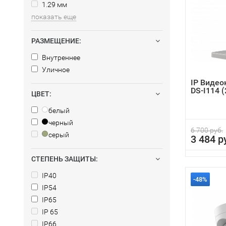
1.29 мм
показать еще
РАЗМЕЩЕНИЕ:
Внутреннее
Уличное
IP Видео
DS-I114 (
ЦВЕТ:
белый
черный
6 700 руб.
серый
3 484 р
СТЕПЕНЬ ЗАЩИТЫ:
IP40
-48%
IP54
IP65
IP 65
IP66