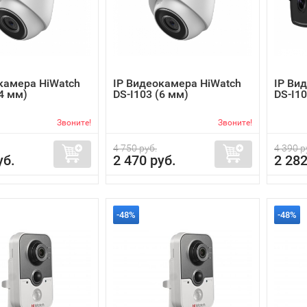
камера HiWatch
IP Видеокамера HiWatch
IP Ви
(4 мм)
DS-I103 (6 мм)
DS-I10
Звоните!
Звоните!
4 750 руб.
4 390 р
уб.
2 470 руб.
2 282
-48%
-48%