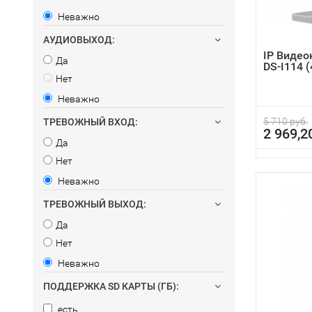
Неважно
АУДИОВЫХОД:
IP Видео
Да
DS-I114 
Нет
Неважно
5 710 руб.
ТРЕВОЖНЫЙ ВХОД:
2 969,2
Да
Нет
Неважно
ТРЕВОЖНЫЙ ВЫХОД:
Да
Нет
Неважно
ПОДДЕРЖКА SD КАРТЫ (ГБ):
есть