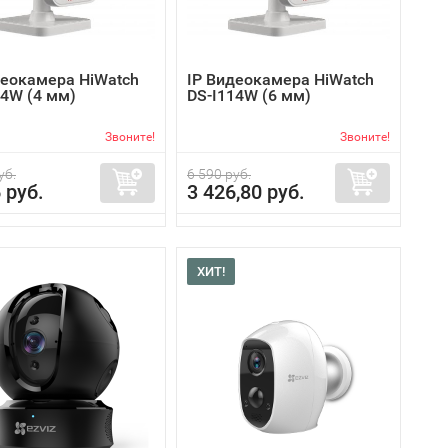
деокамера HiWatch
IP Видеокамера HiWatch
14W (4 мм)
DS-I114W (6 мм)
Звоните!
Звоните!
уб.
6 590 руб.
 руб.
3 426,80 руб.
ХИТ!