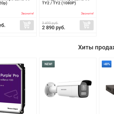
20p)
TY2 / TY2 (1080P)
Звоните!
Звоните!
3 490 руб.
уб.
2 890 руб.
Хиты прода
NEW!
-48%