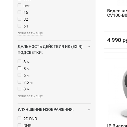
нет
Видеокам
16
CV100-B0
32
64
показать еще
4 990 р
ДАЛЬНОСТЬ ДЕЙСТВИЯ ИК (EXIR)
ПОДСВЕТКИ:
3 м
5 м
6 м
7.5 м
8 м
показать еще
УЛУЧШЕНИЕ ИЗОБРАЖЕНИЯ:
2D DNR
IP Видео
DNR