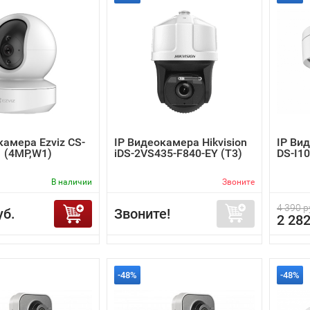
камера Ezviz CS-
IP Видеокамера Hikvision
IP Ви
1 (4MP,W1)
iDS-2VS435-F840-EY (T3)
DS-I10
В наличии
Звоните
4 390 р
уб.
Звоните!
2 282
-48%
-48%