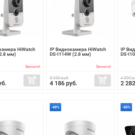
камера HiWatch
IP Видеокамера HiWatch
IP Ви
2.8 мм)
DS-I114W (2.8 мм)
DS-I1
Звоните!
Звоните!
8 050 руб.
4 390 р
уб.
4 186 руб.
2 282
-48%
-48%