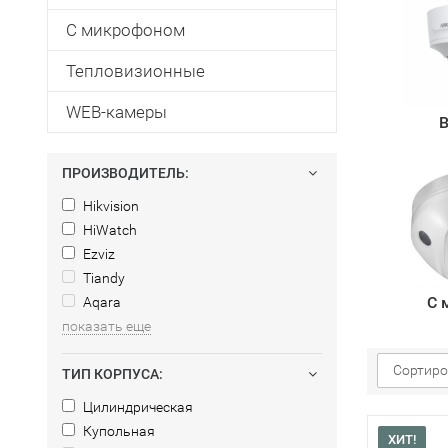
С микрофоном
Тепловизионные
WEB-камеры
В
ПРОИЗВОДИТЕЛЬ:
Hikvision
HiWatch
Ezviz
Tiandy
С 
Aqara
показать еще
Сортиро
ТИП КОРПУСА:
Цилиндрическая
Купольная
ХИТ!