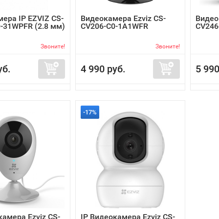
ера IP EZVIZ CS-
Видеокамера Ezviz CS-
Видео
-31WPFR (2.8 мм)
CV206-C0-1A1WFR
CV246
Звоните!
Звоните!
уб.
4 990 руб.
5 990
-17%
камера Ezviz CS-
IP Видеокамера Ezviz CS-