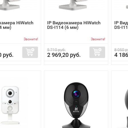
камера HiWatch
IP Видеокамера HiWatch
IP Ви
(4 мм)
DS-I114 (6 мм)
DS-I1
Звоните!
Звоните!
5 710 руб.
8 050 р
0 руб.
2 969,20 руб.
4 186