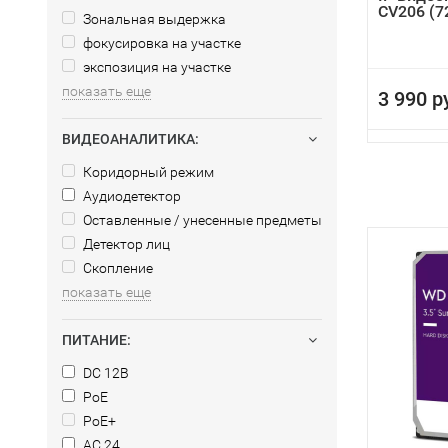
CV206 (7
Зональная выдержка
фокусировка на участке
экспозиция на участке
показать еще
3 990 р
ВИДЕОАНАЛИТИКА:
Коридорный режим
Аудиодетектор
Оставленные / унесенные предметы
Детектор лиц
Скопление
показать еще
ПИТАНИЕ:
DC 12В
PoE
PoE+
AC 24