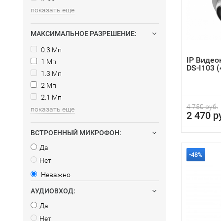
показать еще
МАКСИМАЛЬНОЕ РАЗРЕШЕНИЕ:
0.3 Мп
IP Видео
1 Мп
DS-I103 
1.3 Мп
2 Мп
2.1 Мп
4 750 руб.
показать еще
2 470 р
ВСТРОЕННЫЙ МИКРОФОН:
Да
-48%
Нет
Неважно
АУДИОВХОД:
Да
Нет