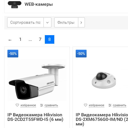
WEB-камеры
Сортировать по:
Фильтры
←
1
...
7
8
-50%
-50%
избранное
сравнить
избранное
сравнить
IP Видеокамера Hikvision
IP Видеокамера Hikvisi
DS-2CD2T55FWD-I5 (6 мм)
DS-2XM6756G0-IM/ND (2
мм)