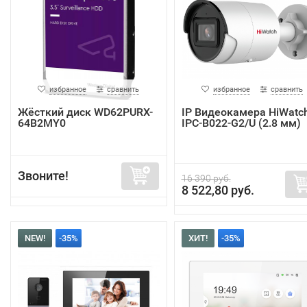
избранное
сравнить
избранное
сравнить
Жёсткий диск WD62PURX-
IP Видеокамера HiWatc
64B2MY0
IPC-B022-G2/U (2.8 мм)
Звоните!
16 390 руб.
8 522,80 руб.
NEW!
-35%
ХИТ!
-35%