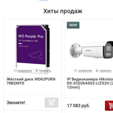
Хиты продаж
NEW!
избранное
сравнить
избранное
сравнить
Жёсткий диск WD62PURX-
IP Видеокамера Hikvisi
78B2MY0
DS-2CD2643G2-LIZS2U (2
12mm)
Звоните!
17 083 руб.