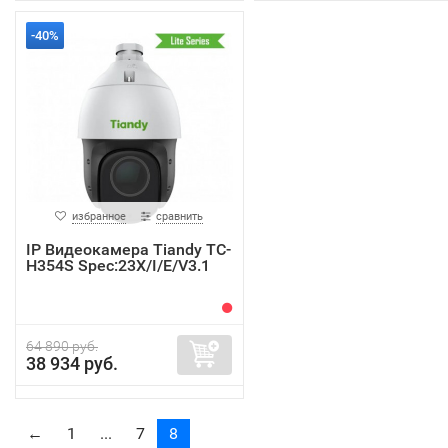
-40%
избранное
сравнить
IP Видеокамера Tiandy TC-
H354S Spec:23X/I/E/V3.1
64 890 руб.
38 934 руб.
←
1
...
7
8