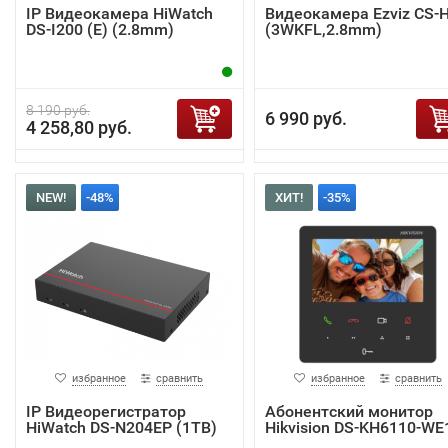
IP Видеокамера HiWatch
Видеокамера Ezviz CS-
DS-I200 (E) (2.8mm)
(3WKFL,2.8mm)
8 190 руб.
6 990 руб.
4 258,80 руб.
NEW!
-48%
ХИТ!
-35%
избранное
сравнить
избранное
сравнить
IP Видеорегистратор
Абонентский монитор
HiWatch DS-N204EP (1TB)
Hikvision DS-KH6110-WE