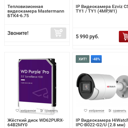
Тепловизионная
IP Видеокамера Ezviz C
видеокамера Mastermann
TY1 / TY1 (4MP,W1)
БТК4-6.75
Звоните!
5 990 руб.
ХИТ!
-48%
избранное
сравнить
избранное
сравнить
Жёсткий диск WD62PURX-
IP Видеокамера HiWatc
64B2MY0
IPC-B022-G2/U (2.8 мм)