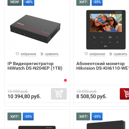
NEW!
-48%
ХИТ!
-35%
избранное
сравнить
избранное
сравнить
IP Видеорегистратор
Абонентский монитор
HiWatch DS-N204EP (1TB)
Hikvision DS-KH6110-WE
19 990 руб.
13 090 руб.
10 394,80 руб.
8 508,50 руб.
ХИТ!
-35%
ХИТ!
-35%