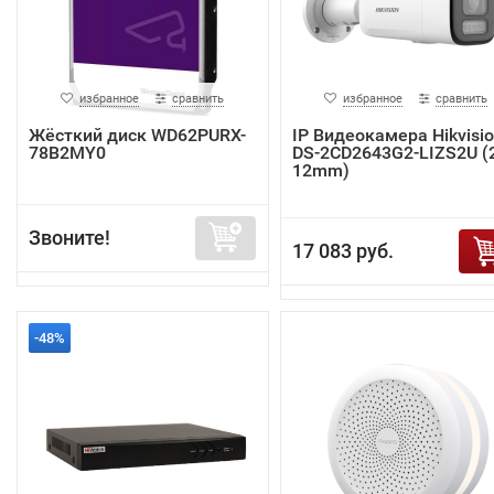
избранное
сравнить
избранное
сравнить
Жёсткий диск WD62PURX-
IP Видеокамера Hikvisi
78B2MY0
DS-2CD2643G2-LIZS2U (2
12mm)
Звоните!
17 083 руб.
-48%