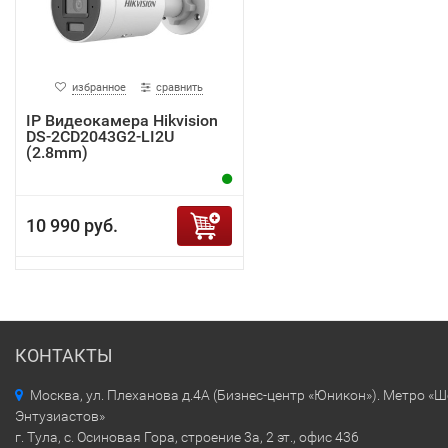
избранное
сравнить
IP Видеокамера Hikvision
DS-2CD2043G2-LI2U
(2.8mm)
10 990 руб.
КОНТАКТЫ
Москва, ул. Плеханова д.4А (Бизнес-центр «Юникон»). Метро «
Энтузиастов»
г. Тула, с. Осиновая Гора, строение 3а, 2 эт., офис 436